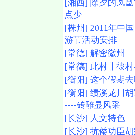
[湘西] 除夕的凤
点少
[株州] 2011年
游节活动安排
[常德] 解密徽州
[常德] 此村非彼村
[衡阳] 这个假期
[衡阳] 绩溪龙川
----砖雕显风采
[长沙] 人文特色
[长沙] 抗倭功臣