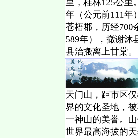
里，桂林125公
年（公元前111
苍梧郡，历经70
589年），撤谢
县治搬离上甘棠。
天门山，距市区仅8
界的文化圣地，被
一神山的美誉。山
世界最高海拔的天