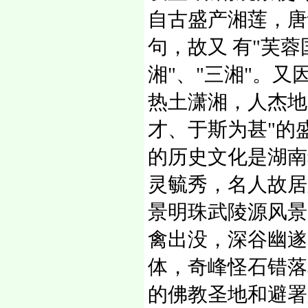
自古盛产湘莲，唐
句，故又 有"芙蓉
湘"、"三湘"。又
热土潇湘，人杰地
才、于斯为甚"的
的历史文化是湖南
灵毓秀，名人故居
景明珠武陵源风景
禽出没，深谷幽遂
体，奇峰怪石错落
的佛教圣地和避署