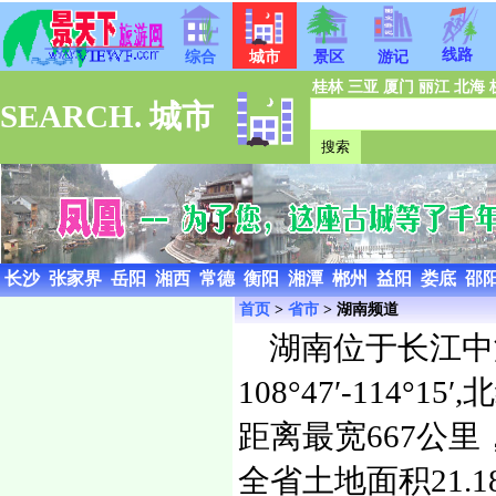
线路
综合
城市
景区
游记
桂林
三亚
厦门
丽江
北海
SEARCH. 城市
长沙
张家界
岳阳
湘西
常德
衡阳
湘潭
郴州
益阳
娄底
邵
首页
>
省市
> 湖南频道
湖南位于长江中
108°47′-114°15
距离最宽667公里
全省土地面积21.