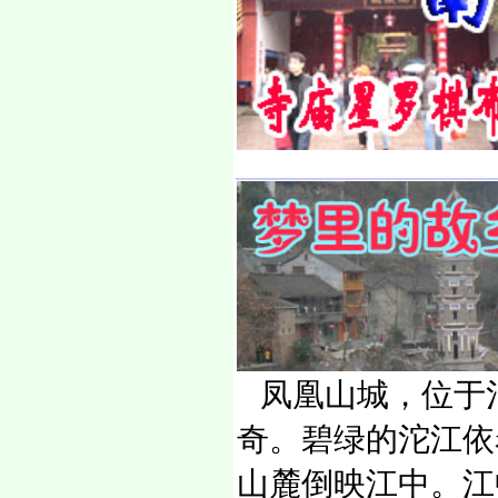
凤凰山城，位于
奇。碧绿的沱江依
山麓倒映江中。江