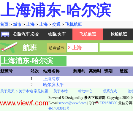
上海浦东-哈尔滨
首页
>
城市
>
上海
>
上海
>
交通
>
飞机航班
公路汽车.公交
铁路/火车
飞机航班
轮船航班
航班
上海浦东-哈尔滨
航班号
站次
站港名称
到港时
离港时
班期
硬座
1
上海浦东
2
哈尔滨太平
关于景天下
关于本站
常见问题
关于本站
帮助中心
联系方式
管
Powered & Designed by
景天下旅游网
. Copyright 2005-20
www.viewf.com
E-mail:
service@viewf.com
| QQ:
2321636390
最佳分辩率:
备14003813号