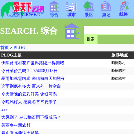
线路
综合
城市
景区
游记
SEARCH. 综合
首页
>
PLOG
PLOG主题
旅游地点
佛陈路陈村花卉世界路段严得拥堵
顺德陈村
今日菜价贵吗？2024年8月18日
顺德陈村
暴雨加冰雹凶猛 来临前白天如黑夜
顺德陈村
这雨到底有多大 百米外一片空白
今天傍晚的云彩好美 像银河系
今晚风好大 感觉冬爷爷要来了
xxxc
大风到了 乌云翻滚雨下得成吗？
美丽乡村新农村
暴雨来临前这天够黑