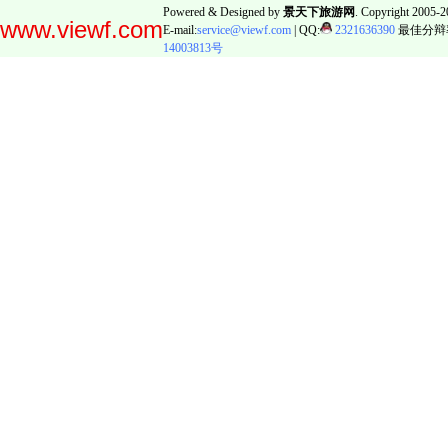
Powered & Designed by
景天下旅游网
. Copyright 2005-20
www.viewf.com
E-mail:
service@viewf.com
| QQ:
2321636390
最佳分辩率:
14003813号