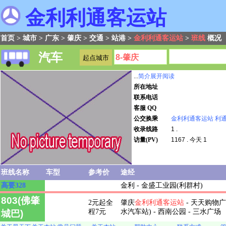
金利利通客运站
首页
>
城市
>
广东
>
肇庆
>
交通
>
站港
>
金利利通客运站
>
班线
概况
汽车
...
简介展开阅读
所在地址
联系电话
客服 QQ
公交换乘
金利利通客运站
利
收录线路
1 .
访量(PV)
1167 . 今天 1
班线名称
车型
参考价
途经
高要328
金利 - 金盛工业园(利群村)
803(佛肇
2元起全
肇庆
金利
利通客运站
- 天天购物广
程7元
水汽车站) - 西南公园 - 三水广场
城巴)