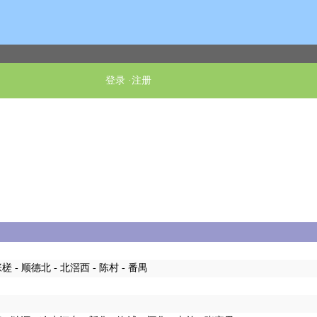
登录
·
注册
张槎 - 顺德北 - 北滘西 - 陈村 - 番禺