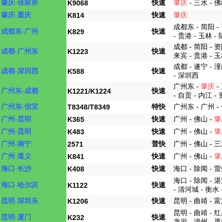
快速
肇庆-张家界
K9068
肇庆
- 三水 - 佛
快速
肇庆-重庆
K814
肇庆
成都东 - 简阳 - 
快速
成都东-广州
K829
- 贵港 - 玉林 -
成都 - 简阳 - 资
快速
成都-广州东
K1223
来宾 - 贵港 - 玉
成都 - 遂宁 - 潼
快速
成都-深圳西
K588
- 深圳西
广州东 -
肇庆
-
快速
广州东-成都
K1221/K1224
- 自贡 - 内江 -
特快
广州东-信宜
T8348/T8349
广州东 - 广州 -
快速
广州-昆明
K365
广州 - 佛山 -
肇
快速
广州-昆明
K483
广州 - 佛山 -
肇
普快
广州-南宁
2571
广州 - 佛山 - 三
快速
广州-遵义
K841
广州 - 佛山 -
肇
快速
海口-长沙
K408
海口 - 除闻 - 
海口 - 除闻 - 
快速
海口-哈尔滨
K1122
- 清河城 - 衡水 
快速
昆明-深圳东
K1206
昆明 - 曲靖 - 富
昆明 - 曲靖 - 红
快速
昆明-厦门
K232
龙岩 - 漳州 - 