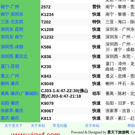
普快
南宁-广州
2572
南宁 - 黎塘 - 贵
快速
南宁-深圳东
K1234
南宁 - 黎塘 - 贵
特快
三亚-北京西
T202
三亚 - 海口 - 
快速
深圳东-昆明
K1208
深圳东 - 广州东 
快速
深圳东-南宁
K1232
深圳东 - 广州 -
深圳西 - 广州 -
快速
深圳西-成都
K586
川 - 遂宁 - 成都
快速
深圳西-重庆北
K836
深圳西 - 东莞 -
厦门 - 漳州 - 龙
快速
厦门-昆明
K230
曲靖 - 昆明
快速
遵义-广州
K843
遵义 - 息烽 - 贵
快速
郴州-肇庆
K9049
郴州 - 坪石 - 乐
CJ03-1-6:47-22:30(佛山
动车
番禺-肇庆(广肇城际)
番禺 - 陈村 - 北
西)/CJ03-6:47-21:18
快速
岳阳-肇庆
K9079
岳阳 - 汨罗 - 长
快速
张家界-肇庆
K9067
张家界 - 吉首 - 
快速
重庆-肇庆
K813
重庆 - 綦江 - 赶
关于景天下
关于本站
常见问题
关于本站
帮助
Powered & Designed by
景天下旅游网
. Co
www.viewf.com