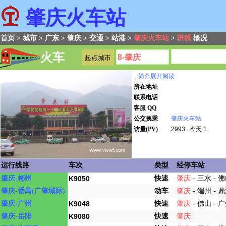
肇庆火车站
首页
>
城市
>
广东
>
肇庆
>
交通
>
站港
>
肇庆火车站
>
班线
概况
火车
...
简介展开阅读
所在地址
联系电话
客服 QQ
公交换乘
肇庆火车站
访量(PV)
2993 . 今天 1
运行线路
车次
类型
经停车站
快速
肇庆-郴州
K9050
肇庆
- 三水 - 佛
动车
肇庆-番禺(广肇城际)
肇庆
- 端州 - 
快速
肇庆-广州
K9048
肇庆
- 佛山 - 
快速
肇庆-岳阳
K9080
肇庆