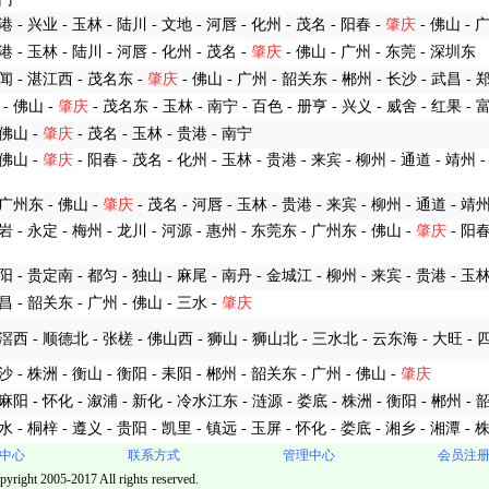
港 - 兴业 - 玉林 - 陆川 - 文地 - 河唇 - 化州 - 茂名 - 阳春 -
肇庆
- 佛山 - 
港 - 玉林 - 陆川 - 河唇 - 化州 - 茂名 -
肇庆
- 佛山 - 广州 - 东莞 - 深圳东
除闻 - 湛江西 - 茂名东 -
肇庆
- 佛山 - 广州 - 韶关东 - 郴州 - 长沙 - 武昌 -
- 佛山 -
肇庆
- 茂名东 - 玉林 - 南宁 - 百色 - 册亨 - 兴义 - 威舍 - 红果 - 
 佛山 -
肇庆
- 茂名 - 玉林 - 贵港 - 南宁
 佛山 -
肇庆
- 阳春 - 茂名 - 化州 - 玉林 - 贵港 - 来宾 - 柳州 - 通道 - 靖州 
 广州东 - 佛山 -
肇庆
- 茂名 - 河唇 - 玉林 - 贵港 - 来宾 - 柳州 - 通道 - 靖
岩 - 永定 - 梅州 - 龙川 - 河源 - 惠州 - 东莞东 - 广州东 - 佛山 -
肇庆
- 阳春
阳 - 贵定南 - 都匀 - 独山 - 麻尾 - 南丹 - 金城江 - 柳州 - 来宾 - 贵港 - 玉林
昌 - 韶关东 - 广州 - 佛山 - 三水 -
肇庆
滘西 - 顺德北 - 张槎 - 佛山西 - 狮山 - 狮山北 - 三水北 - 云东海 - 大旺 - 
沙 - 株洲 - 衡山 - 衡阳 - 耒阳 - 郴州 - 韶关东 - 广州 - 佛山 -
肇庆
麻阳 - 怀化 - 溆浦 - 新化 - 冷水江东 - 涟源 - 娄底 - 株洲 - 衡阳 - 郴州 - 
水 - 桐梓 - 遵义 - 贵阳 - 凯里 - 镇远 - 玉屏 - 怀化 - 娄底 - 湘乡 - 湘潭 - 
中心
联系方式
管理中心
会员注
pyright 2005-2017 All rights reserved.