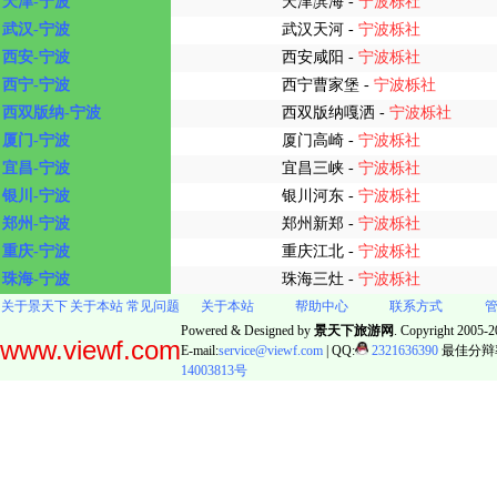
天津-宁波
天津滨海 -
宁波栎社
武汉-宁波
武汉天河 -
宁波栎社
西安-宁波
西安咸阳 -
宁波栎社
西宁-宁波
西宁曹家堡 -
宁波栎社
西双版纳-宁波
西双版纳嘎洒 -
宁波栎社
厦门-宁波
厦门高崎 -
宁波栎社
宜昌-宁波
宜昌三峡 -
宁波栎社
银川-宁波
银川河东 -
宁波栎社
郑州-宁波
郑州新郑 -
宁波栎社
重庆-宁波
重庆江北 -
宁波栎社
珠海-宁波
珠海三灶 -
宁波栎社
关于景天下
关于本站
常见问题
关于本站
帮助中心
联系方式
Powered & Designed by
景天下旅游网
. Copyright 2005-20
www.viewf.com
E-mail:
service@viewf.com
| QQ:
2321636390
最佳分辩率:
14003813号