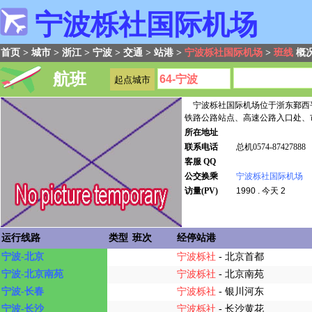
宁波栎社国际机场
首页
>
城市
>
浙江
>
宁波
>
交通
>
站港
>
宁波栎社国际机场
>
班线
概
航班
宁波栎社国际机场位于浙东鄞西平
铁路公路站点、高速公路入口处、市.
所在地址
联系电话
总机0574-87427888
客服 QQ
公交换乘
宁波栎社国际机场
访量(PV)
1990 . 今天 2
运行线路
类型
班次
经停站港
宁波-北京
宁波栎社
- 北京首都
宁波-北京南苑
宁波栎社
- 北京南苑
宁波-长春
宁波栎社
- 银川河东
宁波-长沙
宁波栎社
- 长沙黄花