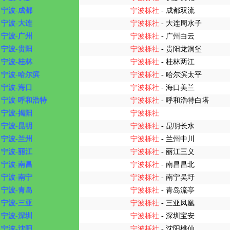
宁波-成都
宁波栎社
- 成都双流
宁波-大连
宁波栎社
- 大连周水子
宁波-广州
宁波栎社
- 广州白云
宁波-贵阳
宁波栎社
- 贵阳龙洞堡
宁波-桂林
宁波栎社
- 桂林两江
宁波-哈尔滨
宁波栎社
- 哈尔滨太平
宁波-海口
宁波栎社
- 海口美兰
宁波-呼和浩特
宁波栎社
- 呼和浩特白塔
宁波-揭阳
宁波栎社
宁波-昆明
宁波栎社
- 昆明长水
宁波-兰州
宁波栎社
- 兰州中川
宁波-丽江
宁波栎社
- 丽江三义
宁波-南昌
宁波栎社
- 南昌昌北
宁波-南宁
宁波栎社
- 南宁吴圩
宁波-青岛
宁波栎社
- 青岛流亭
宁波-三亚
宁波栎社
- 三亚凤凰
宁波-深圳
宁波栎社
- 深圳宝安
宁波-沈阳
宁波栎社
- 沈阳桃仙