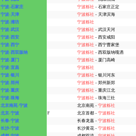
宁波-石家庄
宁波栎社
- 石家庄正定
宁波-天津
宁波栎社
- 天津滨海
宁波-潍坊
宁波栎社
宁波-武汉
宁波栎社
- 武汉天河
宁波-西安
宁波栎社
- 西安咸阳
宁波-西宁
宁波栎社
- 西宁曹家堡
宁波-西双版纳
宁波栎社
- 西双版纳嘎洒
宁波-厦门
宁波栎社
- 厦门高崎
宁波-宜昌
宁波栎社
宁波-银川
宁波栎社
- 银川河东
宁波-郑州
宁波栎社
- 郑州新郑
宁波-重庆
宁波栎社
- 重庆江北
宁波-珠海
宁波栎社
- 珠海三灶
北京南苑-宁波
北京南苑 -
宁波栎社
北京-宁波
F
北京首都 -
宁波栎社
长春-宁波
长春龙嘉 -
宁波栎社
长沙-宁波
长沙黄花 -
宁波栎社
成都-宁波
成都双流 -
宁波栎社