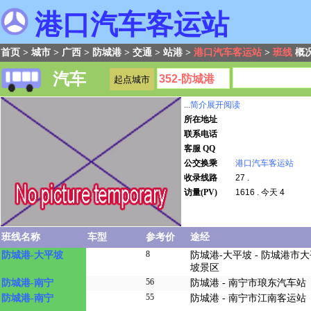
港口汽车客运站
首页
>
城市
>
广西
>
防城港
>
交通
>
站港
>
港口汽车客运站
>
班线
概
汽车
...
简介展开阅读
所在地址
联系电话
客服 QQ
公交换乘
港口汽车客运站
收录线路
27 .
访量(PV)
1616 . 今天 4
班线名称
车型
参考价
途经
8
防城港-大平坡
防城港-大平坡 - 防城港市
坡景区
56
防城港-南宁
防城港 - 南宁市琅东汽车站
55
防城港-南宁
防城港 - 南宁市江南客运站