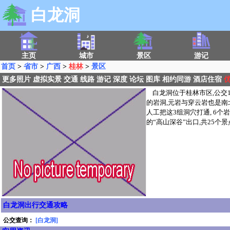
白龙洞
主页
城市
景区
游记
首页
>
省市
>
广西
>
桂林
>
景区
更多照片
虚拟实景
交通
线路
游记
深度
论坛
图库
相约同游
酒店住宿
白龙洞位于桂林市区,公交
的岩洞,元岩与穿云岩也是南
人工把这3组洞穴打通, 6个
的“高山深谷”出口,共25个
白龙洞出行交通攻略
公交查询：
[白龙洞]