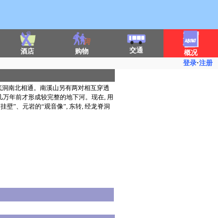
交通
酒店
购物
概况
登录
·
注册
底洞南北相通。南溪山另有两对相互穿透
几万年前才形成较完整的地下河。现在, 用
壁”、元岩的“观音像”, 东转, 经龙脊洞