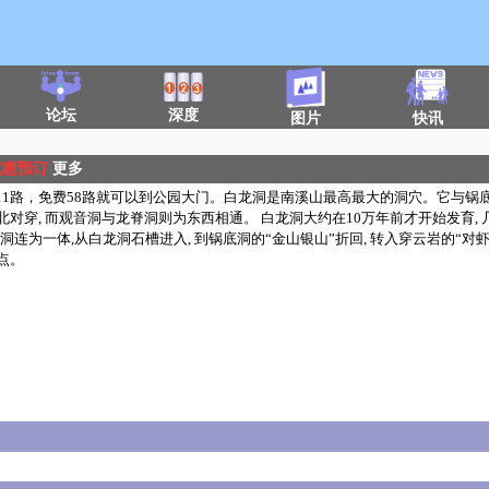
论坛
深度
图片
快讯
优惠预订
更多
11路，免费58路就可以到公园大门。白龙洞是南溪山最高最大的洞穴。它与锅
北对穿, 而观音洞与龙脊洞则为东西相通。 白龙洞大约在10万年前才开始发育, 
岩洞连为一体,从白龙洞石槽进入, 到锅底洞的“金山银山”折回, 转入穿云岩的“对虾挂
景点。