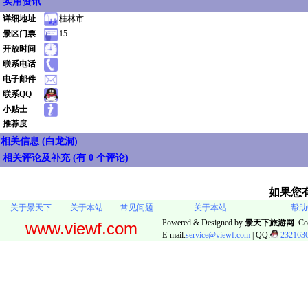
实用资讯
详细地址
桂林市
景区门票
15
开放时间
联系电话
电子邮件
联系QQ
小贴士
推荐度
相关信息 (白龙洞)
相关评论及补充 (
有 0 个评论
)
如果您
关于景天下
关于本站
常见问题
关于本站
帮助
Powered & Designed by
景天下旅游网
. Co
www.viewf.com
E-mail:
service@viewf.com
| QQ:
232163