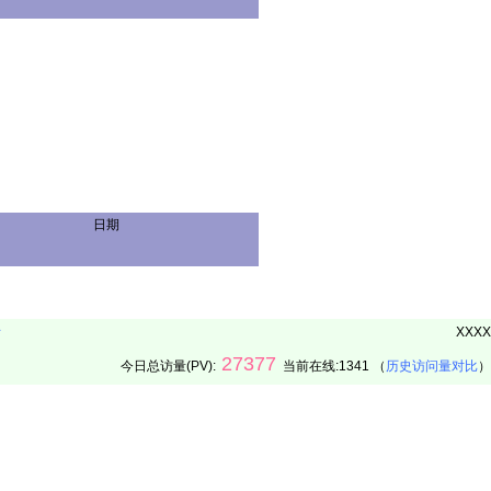
日期
册
XXXX
27377
今日总访量(PV):
当前在线:1341 （
历史访问量对比
）