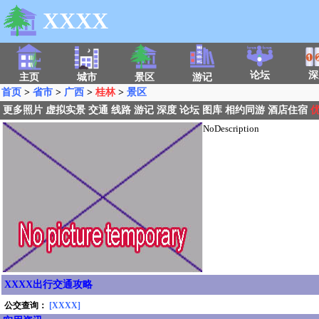
XXXX
论坛
深
主页
城市
景区
游记
首页
>
省市
>
广西
>
桂林
>
景区
更多照片
虚拟实景
交通
线路
游记
深度
论坛
图库
相约同游
酒店住宿
NoDescription
XXXX出行交通攻略
公交查询：
[XXXX]