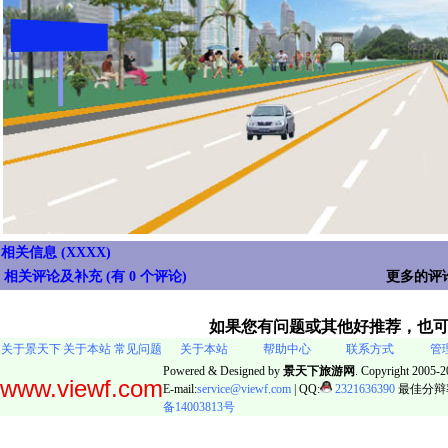
相关信息 (XXXX)
相关评论及补充 (
有 0 个评论
)
更多的评
如果您有问题或其他好推荐，也
关于景天下
关于本站
常见问题
关于本站
帮助中心
联系方式
管
Powered & Designed by
景天下旅游网
. Copyright 2005-20
www.viewf.com
E-mail:
service@viewf.com
| QQ:
2321636390
最佳分辩率:
备14003813号