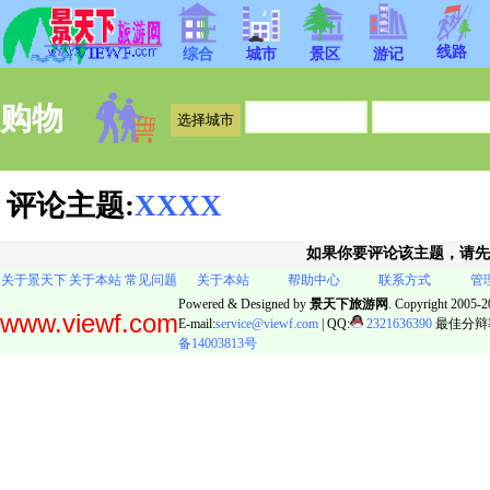
线路
综合
城市
景区
游记
购物
评论主题:
XXXX
如果你要评论该主题，请
关于景天下
关于本站
常见问题
关于本站
帮助中心
联系方式
管
Powered & Designed by
景天下旅游网
. Copyright 2005-20
www.viewf.com
E-mail:
service@viewf.com
| QQ:
2321636390
最佳分辩率:
备14003813号