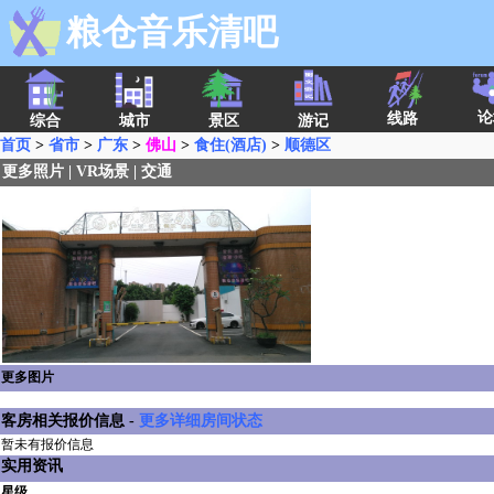
粮仓音乐清吧
论
线路
综合
城市
景区
游记
首页
>
省市
>
广东
>
佛山
>
食住(酒店)
>
顺德区
更多照片
|
VR场景
|
交通
更多图片
客房相关报价信息 -
更多详细房间状态
暂未有报价信息
实用资讯
星级