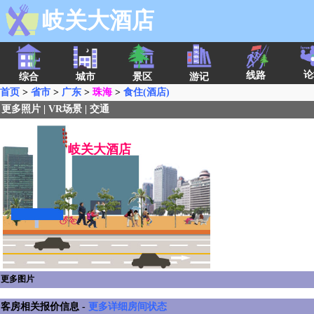
岐关大酒店
论
线路
综合
城市
景区
游记
首页
>
省市
>
广东
>
珠海
>
食住(酒店)
更多照片
|
VR场景
|
交通
岐关大酒店
更多图片
客房相关报价信息 -
更多详细房间状态