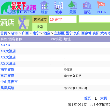
综合
城市
景区
游记
PLOG
酒店
首页
>
省市
>
广西
>
南宁
>
酒店
>
主城区
邕宁
良庆
西乡塘
宾阳
武鸣
宾馆/酒店名称
VR场景
地址
XXXX
.
.
XX大酒店
.
.
XX大酒店
.
.
XX大酒店
.
.
南宁宾馆
.
汾江路.
邕江宾馆
.
南宁市朝阳路.
中山路夜市
.
.
凤凰宾馆
.
南宁市朝阳路63号.
1
首页
末页
第 1 页 Of 1 页 -- 共 8 个宾