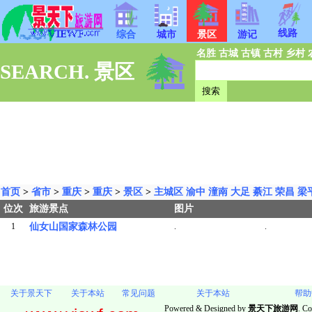
线路
综合
城市
景区
游记
名胜
古城
古镇
古村
乡村
SEARCH. 景区
首页
>
省市
>
重庆
>
重庆
>
景区
>
主城区
渝中
潼南
大足
綦江
荣昌
梁
位次
旅游景点
图片
1
仙女山国家森林公园
.
.
关于景天下
关于本站
常见问题
关于本站
帮助
Powered & Designed by
景天下旅游网
. Co