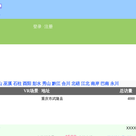
通
登录
·
注册
山
巫溪
石柱
酉阳
彭水
秀山
黔江
合川
北碚
江北
南岸
巴南
永川
VR场景
地址
总访量
重庆市武隆县
4000
册
XXXX