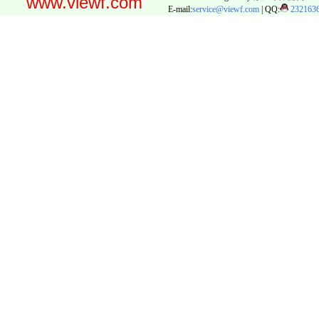
www.viewf.com
E-mail:
service@viewf.com
| QQ:
232163