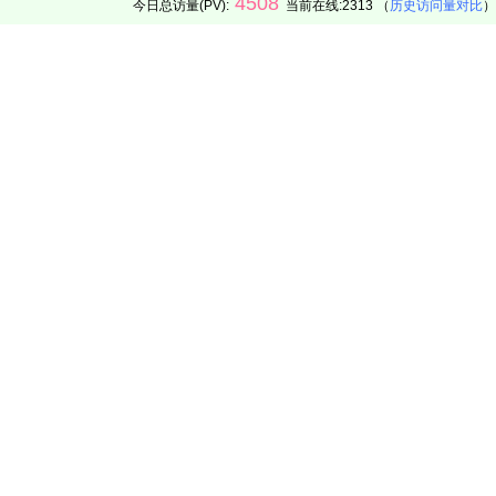
4508
今日总访量(PV):
当前在线:2313 （
历史访问量对比
）