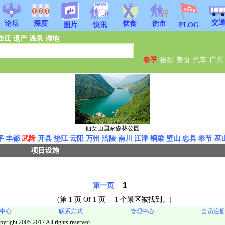
交
饮食
街市
论坛
深度
图片
快讯
PLOG
农庄
遗产
温泉
湿地
春季
·
摄影
·
美食
·
汽车
·
广东
仙女山国家森林公园
平
丰都
武隆
开县
垫江
云阳
万州
涪陵
南川
江津
铜梁
壁山
忠县
奉节
巫
项目设施
1
第一页
(第 1 页 Of 1 页 -- 1 个景区被找到。)
中心
联系方式
管理中心
会员注
pyright 2005-2017 All rights reserved.