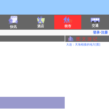
交通
酒店
街市
快讯
登录
·
注册
图 文 游 记
大连：天海相接的地方[图]