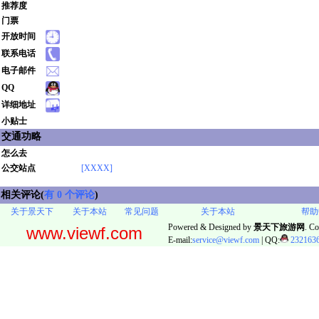
推荐度
门票
开放时间
联系电话
电子邮件
QQ
详细地址
小贴士
交通功略
怎么去
公交站点
[XXXX]
相关评论(
有 0 个评论
)
关于景天下
关于本站
常见问题
关于本站
帮助
Powered & Designed by
景天下旅游网
. Co
www.viewf.com
E-mail:
service@viewf.com
| QQ:
232163