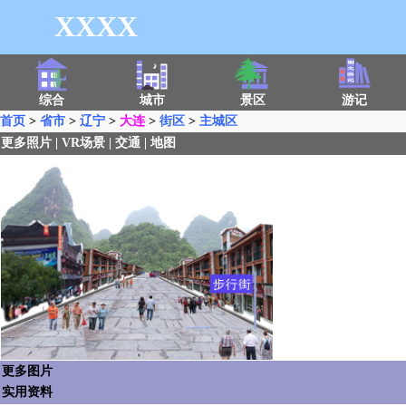
XXXX
综合
城市
景区
游记
首页
>
省市
>
辽宁
>
大连
>
街区
>
主城区
更多照片
|
VR场景
|
交通
|
地图
更多图片
实用资料