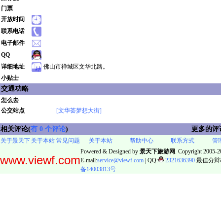
门票
开放时间
联系电话
电子邮件
QQ
详细地址
佛山市禅城区文华北路。
小贴士
交通功略
怎么去
公交站点
[文华荟梦想大街]
相关评论(
有 0 个评论
)
更多的评
关于景天下
关于本站
常见问题
关于本站
帮助中心
联系方式
管
Powered & Designed by
景天下旅游网
. Copyright 2005-20
www.viewf.com
E-mail:
service@viewf.com
| QQ:
2321636390
最佳分辩率:
备14003813号