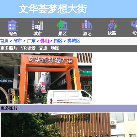
文华荟梦想大街
论
线路
综合
城市
景区
游记
首页
>
省市
>
广东
>
佛山
>
街区
>
禅城区
更多照片
|
VR场景
|
交通
|
地图
更多图片