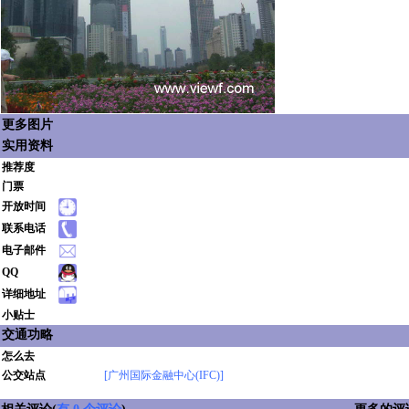
更多图片
实用资料
推荐度
门票
开放时间
联系电话
电子邮件
QQ
详细地址
小贴士
交通功略
怎么去
公交站点
[广州国际金融中心(IFC)]