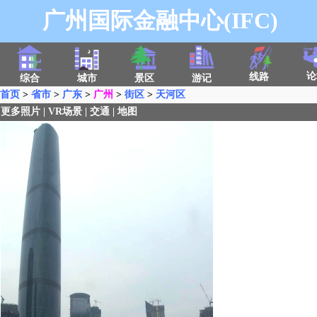
广州国际金融中心(IFC)
论
线路
综合
城市
景区
游记
首页
>
省市
>
广东
>
广州
>
街区
>
天河区
更多照片
|
VR场景
|
交通
|
地图