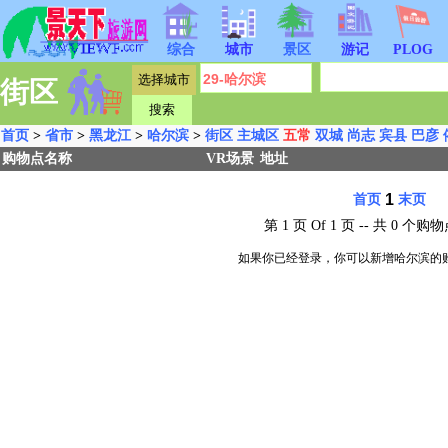
综合
城市
景区
游记
PLOG
街区
首页
>
省市
>
黑龙江
>
哈尔滨
>
街区
主城区
五常
双城
尚志
宾县
巴彦
购物点名称
VR场景
地址
1
首页
末页
第 1 页 Of 1 页 -- 共 0 
如果你已经登录，你可以新增哈尔滨的