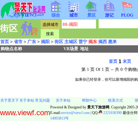
综合
城市
景区
游记
PLOG
街区
首页
>
省市
>
广东
>
揭阳
>
街区
主城区
普宁
揭东
揭西
惠来
购物点名称
VR场景
地址
1
首页
末页
第 1 页 Of 1 页 -- 共 0 
如果你已经登录，你可以新增揭阳的
关于景天下
关于本站
常见问题
关于本站
帮助中心
联系方式
Powered & Designed by
景天下旅游网
. Copyright 2005-20
www.viewf.com
E-mail:
service@viewf.com
| QQ:
2321636390
最佳分辩率:
14003813号