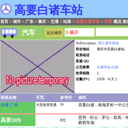
高要白诸车站
首页
>
城市
>
广东
>
肇庆
>
交通
>
站港
>
高要白诸车站
>
班线
概况
旅
汽车
NoDescription...
简介展开阅读
所在地址
肇庆市高要白诸镇。
联系电话
客服 QQ
公交换乘
白诸车站
白诸
收录线路
1 .
访量(PV)
1026 . 今天 1
班线名称
车型
参考价
途经
39
白诸-广州
大型座席普通
高要白诸 - 南海罗村一中
思劳 - 松云 - 罗沁 - 双凤 - 
高要309
8元
桥西车场