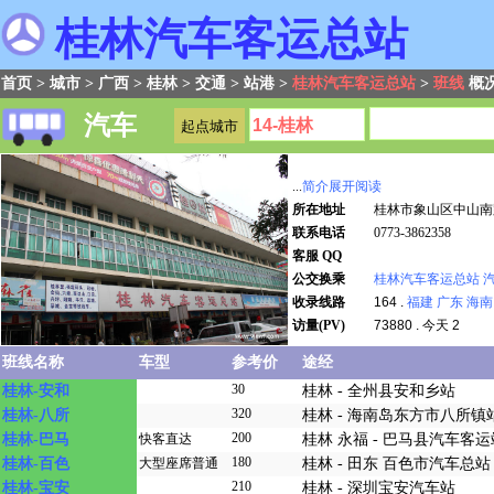
桂林汽车客运总站
首页
>
城市
>
广西
>
桂林
>
交通
>
站港
>
桂林汽车客运总站
>
班线
概
汽车
...
简介展开阅读
所在地址
桂林市象山区中山南路
联系电话
0773-3862358
客服 QQ
公交换乘
桂林汽车客运总站
收录线路
164 .
福建
广东
海南
访量(PV)
73880 . 今天 2
班线名称
车型
参考价
途经
30
桂林-安和
桂林 - 全州县安和乡站
320
桂林-八所
桂林 - 海南岛东方市八所镇
200
桂林-巴马
快客直达
桂林 永福 - 巴马县汽车客运
180
桂林-百色
大型座席普通
桂林 - 田东 百色市汽车总站
210
桂林-宝安
桂林 - 深圳宝安汽车站