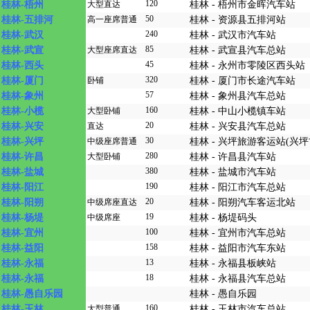
120
桂林-梧州
大型直达
桂林 - 梧州市金晖汽车站
50
桂林-五排河
高一座席普通
桂林 - 资源县五排河站
240
桂林-武汉
桂林 - 武汉市汽车站
85
桂林-武宣
大型座席直达
桂林 - 武宣县汽车总站
45
桂林-西头
桂林 - 永州市零陵区西头站
320
桂林-厦门
卧铺
桂林 - 厦门市长途汽车站
57
桂林-象州
桂林 - 象州县汽车总站
160
桂林-小榄
大型卧铺
桂林 - 中山小榄镇车站
20
桂林-兴安
直达
桂林 - 兴安县汽车总站
30
桂林-兴坪
中级座席普通
桂林 - 兴坪旅游客运站(兴坪
280
桂林-许昌
大型卧铺
桂林 - 许昌县汽车站
380
桂林-盐城
桂林 - 盐城市汽车站
190
桂林-阳江
桂林 - 阳江市汽车总站
20
桂林-阳朔
中级席座直达
桂林 - 阳朔汽车客运北站
19
桂林-杨堤
中级席座
桂林 - 杨堤码头
100
桂林-宜州
桂林 - 宜州市汽车总站
158
桂林-益阳
桂林 - 益阳市汽车东站
13
桂林-永福
桂林 - 永福县板峡站
18
桂林-永福
桂林 - 永福县汽车总站
桂林-愚自乐园
桂林 - 愚自乐园
160
桂林-玉林
大型普通
桂林 - 玉林市汽车总站