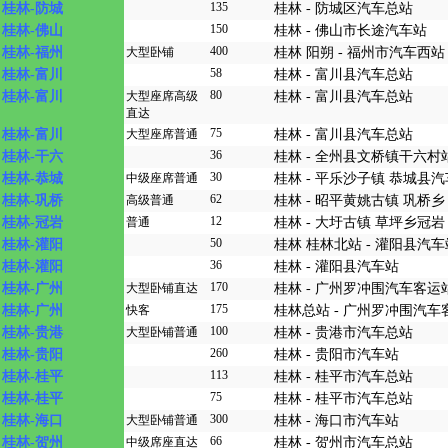
135
桂林-防城
桂林 - 防城区汽车总站
150
桂林-佛山
桂林 - 佛山市长途汽车站
400
桂林-福州
大型卧铺
桂林 阳朔 - 福州市汽车西站
58
桂林-富川
桂林 - 富川县汽车总站
80
桂林-富川
大型座席高级
桂林 - 富川县汽车总站
直达
75
桂林-富川
大型座席普通
桂林 - 富川县汽车总站
36
桂林-干六
桂林 - 全州县文桥镇干六村
30
桂林-恭城
中级座席普通
桂林 - 平乐沙子镇 恭城县
62
桂林-巩桥
高级普通
桂林 - 昭平黄姚古镇 巩桥乡
12
桂林-冠岩
普通
桂林 - 大圩古镇 草坪乡冠岩
50
桂林-灌阳
桂林 桂林北站 - 灌阳县汽车
36
桂林-灌阳
桂林 - 灌阳县汽车站
170
桂林-广州
大型卧铺直达
桂林 - 广州罗冲围汽车客运
175
桂林-广州
快客
桂林总站 - 广州罗冲围汽车
100
桂林-贵港
大型卧铺普通
桂林 - 贵港市汽车总站
260
桂林-贵阳
桂林 - 贵阳市汽车站
113
桂林-桂平
桂林 - 桂平市汽车总站
75
桂林-桂平
桂林 - 桂平市汽车总站
300
桂林-海口
大型卧铺普通
桂林 - 海口市汽车站
66
桂林-贺州
中级席座直达
桂林 - 贺州市汽车总站