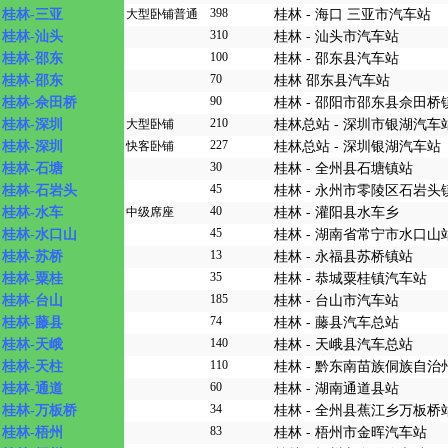
398
桂林-三亚
大型卧铺普通
桂林 - 海口 三亚市汽车站
310
桂林-汕头
桂林 - 汕头市汽车站
100
桂林-邵东
桂林 - 邵东县汽车站
70
桂林-邵东
桂林 邵东县汽车站
90
桂林-佘田桥
桂林 - 邵阳市邵东县佘田桥
210
桂林-深圳
大型卧铺
桂林总站 - 深圳市银湖汽车
227
桂林-深圳
快客卧铺
桂林总站 - 深圳银湖汽车站
30
桂林-石塘
桂林 - 全州县石塘镇站
45
桂林-石岩头
桂林 - 永州市零陵区石岩头
40
桂林-水车
中级席座
桂林 - 灌阳县水车乡
45
桂林-水口山
桂林 - 湖南省常宁市水口山
13
桂林-苏桥
桂林 - 永福县苏桥镇站
35
桂林-粟桂
桂林 - 恭城粟桂镇汽车站
185
桂林-台山
桂林 - 台山市汽车站
74
桂林-藤县
桂林 - 藤县汽车总站
140
桂林-天峨
桂林 - 天峨县汽车总站
110
桂林-天柱
桂林 - 黔东南苗族侗族自
60
桂林-通道
桂林 - 湖南通道县站
34
桂林-万板桥
桂林 - 全州县蕉江乡万板桥
83
桂林-梧州
桂林 - 梧州市金晖汽车站