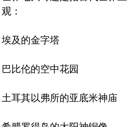
观：
埃及的金字塔
巴比伦的空中花园
土耳其以弗所的亚底米神庙
希腊罗得岛的太阳神铜像