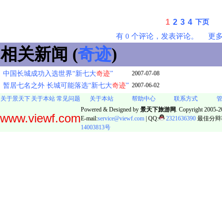
1
2
3
4
下页
有 0 个评论，发表评论。
更
相关新闻 (
奇迹
)
中国长城成功入选世界“新七大
奇迹
”
2007-07-08
暂居七名之外 长城可能落选“新七大
奇迹
”
2007-06-02
关于景天下
关于本站
常见问题
关于本站
帮助中心
联系方式
Powered & Designed by
景天下旅游网
. Copyright 2005-20
www.viewf.com
E-mail:
service@viewf.com
| QQ:
2321636390
最佳分辩率:
14003813号