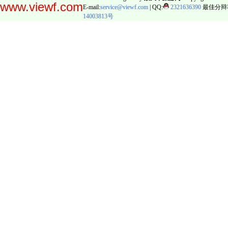
www.viewf.com
E-mail:
service@viewf.com
| QQ:
2321636390
最佳分辩率:
14003813号