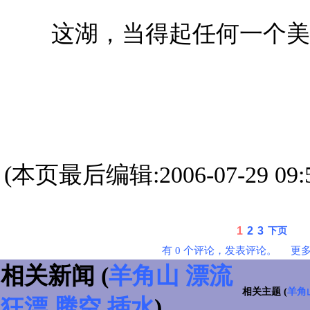
这湖，当得起任何一个美
(本页最后编辑:2006-07-29 09:5
1
2
3
下页
有 0 个评论，发表评论。
更
相关新闻 (
羊角山
漂流
相关主题 (
羊角
狂漂
腾空
插水
)