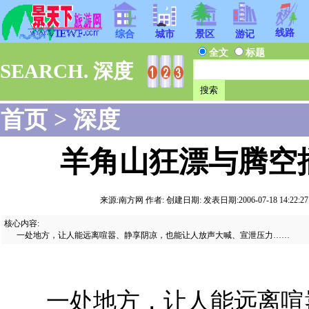
线路
综合
城市
景区
游记
全文
标题
SEARCH. 深度
首页
>
深度
羊角山狂漂与腾空插
来源:南方网 作者: 创建日期: 发表日期:2006-07-18 14:22:27 阅
核心内容:
一处地方，让人能远离喧嚣、静享阴凉，也能让人放声大喊、宣泄压力……
一处地方，让人能远离喧