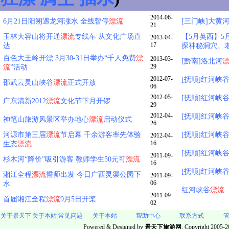
2014-06-
6月21日阳朔遇龙河涨水 全线暂停
漂流
[三门峡]大黄
21
玉林大容山将开通
漂流
专线车 从文化广场直
【5月英西】5月
2013-04-
17
达
探神秘洞穴、
百色大王岭开漂 3月30-31日举办“千人免费
漂
2013-03-
[黔南]洛北河
29
流
”活动
2012-07-
[抚顺]红河峡
邵武云灵山峡谷
漂流
正式开放
06
2012-05-
[抚顺]红河峡
广东清新2012
漂流
文化节下月开锣
29
2012-04-
[抚顺]红河峡
神笔山旅游风景区举办地心
漂流
启动仪式
26
河源市第三届
漂流
节启幕 千余游客率先体验
[抚顺]红河峡
2012-04-
16
生态
漂流
[抚顺]红河峡
2011-09-
杉木河“降价”吸引游客 教师学生50元可
漂流
16
[抚顺]红河峡
湘江全程
漂流
誓师出发 今日广西灵渠公园下
2011-09-
06
水
红河峡谷
漂流
2011-09-
首届湘江全程
漂流
9月5日开桨
02
关于景天下
关于本站
常见问题
关于本站
帮助中心
联系方式
Powered & Designed by
景天下旅游网
. Copyright 2005-20