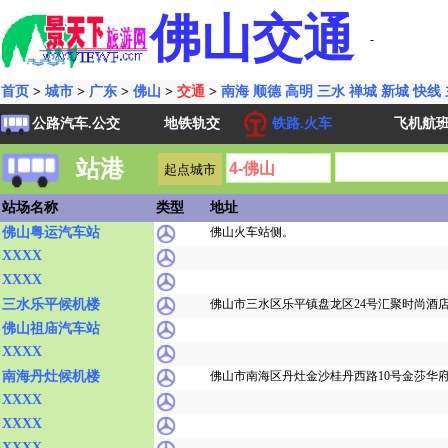
佛山交通
-
首页
>
城市
>
广东
>
佛山
>
交通
>
南海
顺德
高明
三水
禅城
新城
快线
公路汽车.公交
地铁轨交
铁路.火车
飞机航
站港
站场名称
类型
地址
佛山粤运汽车站
佛山火车站侧。
XXXX
XXXX
三水乐平候机楼
佛山市三水区乐平镇盘龙区24号汇聚时尚酒
佛山祖庙汽车站
XXXX
南海丹灶候机楼
佛山市南海区丹灶金沙桂丹西路10号金莎华
XXXX
XXXX
XXXX