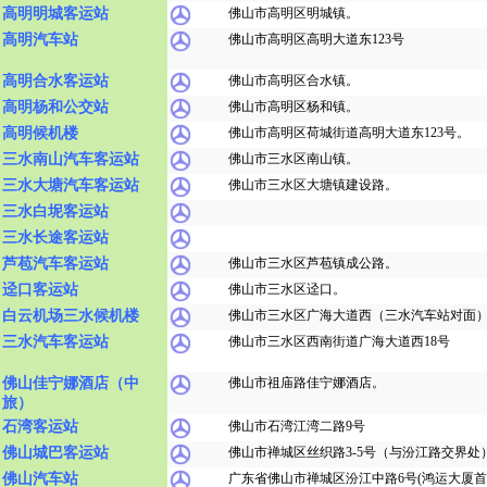
高明明城客运站
佛山市高明区明城镇。
高明汽车站
佛山市高明区高明大道东123号
高明合水客运站
佛山市高明区合水镇。
高明杨和公交站
佛山市高明区杨和镇。
高明候机楼
佛山市高明区荷城街道高明大道东123号。
三水南山汽车客运站
佛山市三水区南山镇。
三水大塘汽车客运站
佛山市三水区大塘镇建设路。
三水白坭客运站
三水长途客运站
芦苞汽车客运站
佛山市三水区芦苞镇成公路。
迳口客运站
佛山市三水区迳口。
白云机场三水候机楼
佛山市三水区广海大道西（三水汽车站对面
三水汽车客运站
佛山市三水区西南街道广海大道西18号
佛山佳宁娜酒店（中
佛山市祖庙路佳宁娜酒店。
旅）
石湾客运站
佛山市石湾江湾二路9号
佛山城巴客运站
佛山市禅城区丝织路3-5号（与汾江路交界处
佛山汽车站
广东省佛山市禅城区汾江中路6号(鸿运大厦首