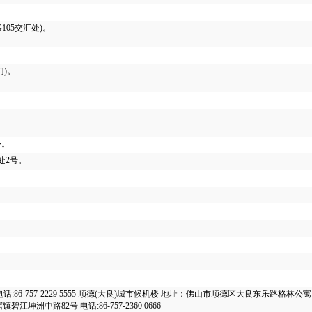
05交汇处)。
)。
心。
处2号。
757-2229 5555 顺德(大良)城市候机楼 地址：佛山市顺德区大良东乐路格林公寓 电话:86
坤洲中路82号 电话:86-757-2360 0666