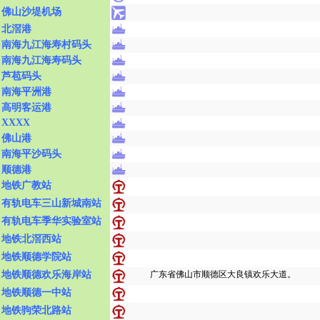
佛山沙堤机场
北滘港
南海九江海寿村码头
南海九江海寿码头
芦苞码头
南海平洲港
高明客运港
XXXX
佛山港
南海平沙码头
顺德港
地铁广教站
有轨电车三山新城南站
有轨电车季华实验室站
地铁北滘西站
地铁顺德学院站
地铁顺德欢乐海岸站
广东省佛山市顺德区大良镇欢乐大道。
地铁顺德一中站
地铁驹荣北路站