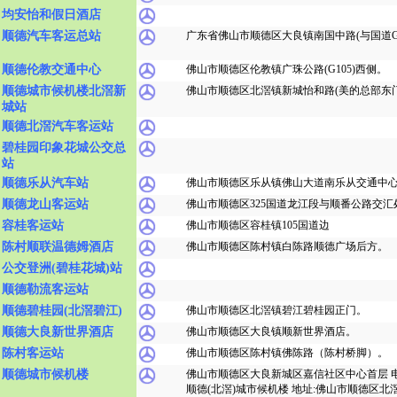
均安怡和假日酒店
顺德汽车客运总站
广东省佛山市顺德区大良镇南国中路(与国道G1
顺德伦教交通中心
佛山市顺德区伦教镇广珠公路(G105)西侧。
顺德城市候机楼北滘新
佛山市顺德区北滘镇新城怡和路(美的总部东门
城站
顺德北滘汽车客运站
碧桂园印象花城公交总
站
顺德乐从汽车站
佛山市顺德区乐从镇佛山大道南乐从交通中
顺德龙山客运站
佛山市顺德区325国道龙江段与顺番公路交汇
容桂客运站
佛山市顺德区容桂镇105国道边
陈村顺联温德姆酒店
佛山市顺德区陈村镇白陈路顺德广场后方。
公交登洲(碧桂花城)站
顺德勒流客运站
顺德碧桂园(北滘碧江)
佛山市顺德区北滘镇碧江碧桂园正门。
顺德大良新世界酒店
佛山市顺德区大良镇顺新世界酒店。
陈村客运站
佛山市顺德区陈村镇佛陈路（陈村桥脚）。
顺德城市候机楼
佛山市顺德区大良新城区嘉信社区中心首层 电话:86-
顺德(北滘)城市候机楼 地址:佛山市顺德区北滘镇碧江