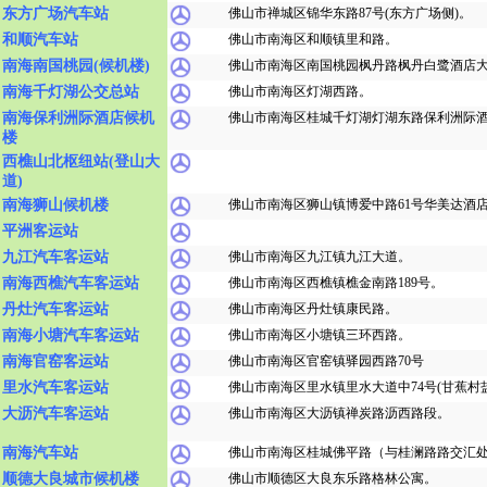
东方广场汽车站
佛山市禅城区锦华东路87号(东方广场侧)。
和顺汽车站
佛山市南海区和顺镇里和路。
南海南国桃园(候机楼)
佛山市南海区南国桃园枫丹路枫丹白鹭酒店
南海千灯湖公交总站
佛山市南海区灯湖西路。
南海保利洲际酒店候机
佛山市南海区桂城千灯湖灯湖东路保利洲际
楼
西樵山北枢纽站(登山大
道)
南海狮山候机楼
佛山市南海区狮山镇博爱中路61号华美达酒
平洲客运站
九江汽车客运站
佛山市南海区九江镇九江大道。
南海西樵汽车客运站
佛山市南海区西樵镇樵金南路189号。
丹灶汽车客运站
佛山市南海区丹灶镇康民路。
南海小塘汽车客运站
佛山市南海区小塘镇三环西路。
南海官窑客运站
佛山市南海区官窑镇驿园西路70号
里水汽车客运站
佛山市南海区里水镇里水大道中74号(甘蕉村
大沥汽车客运站
佛山市南海区大沥镇禅炭路沥西路段。
南海汽车站
佛山市南海区桂城佛平路（与桂澜路路交汇
顺德大良城市候机楼
佛山市顺德区大良东乐路格林公寓。