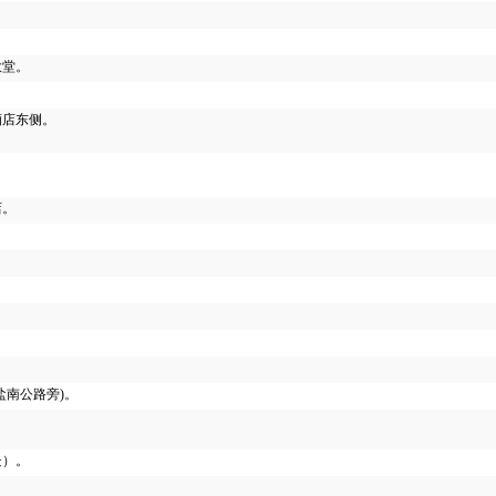
大堂。
酒店东侧。
店。
盐南公路旁)。
处）。