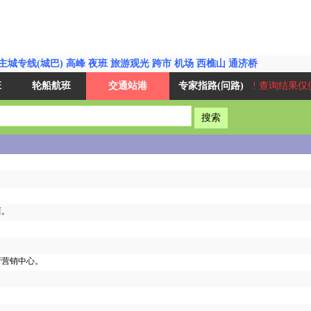
主城专线(城巴)
高峰
夜班
旅游观光
跨市
机场
西樵山
通济桥
班
轮船航班
交通站港
专家指路(问路)
! 查询结果仅
店。
府营销中心。