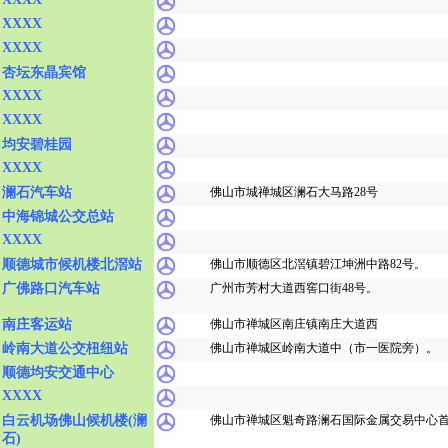
XXXX
XXXX
杏坛东晶宾馆
XXXX
XXXX
均安碧桂园
XXXX
澜石汽车站
佛山市城禅城区澜石大马路28号
中海锦城公交总站
XXXX
顺德城市候机楼北滘站
佛山市顺德区北滘镇碧江坤洲中路82号。
广佛路口汽车站
广州市芳村大道西窖口街48号。
南庄客运站
佛山市禅城区南庄镇南庄大道西
岭南大道公交杻纽站
佛山市禅城区岭南大道中（市一医院旁）。
顺德均安交通中心
XXXX
白云机场佛山候机楼(澜
佛山市禅城区魁奇路澜石国际金属交易中心
石)