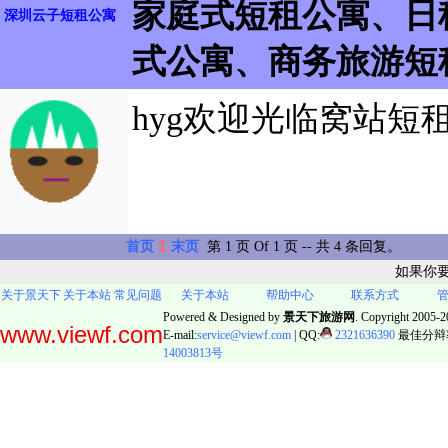
家庭式短租公寓、日
深圳云子短租公寓
式公寓、商务旅游短
hyg欢迎光临窝站短
1
首页
末页
第 1 页 Of 1 页 -- 共 4 条回复。
如果你
关于景天下
关于本站
常见问题
关于本站
帮助中心
联系方式
Powered & Designed by
景天下旅游网
. Copyright 2005-20
www.viewf.com
E-mail:
service@viewf.com
| QQ:
2321636390
最佳分辩率:
14003813号