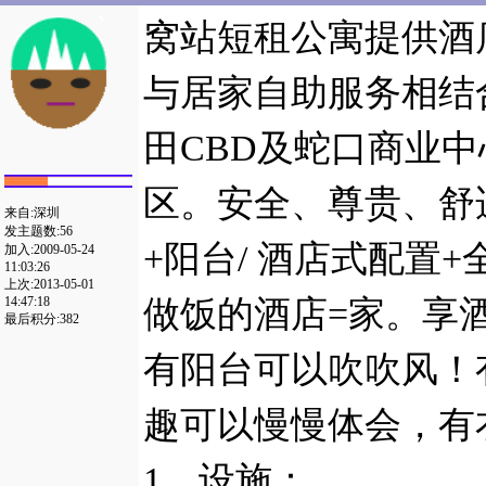
窝站短租公寓提供酒
与居家自助服务相结
田
CBD
及蛇口商业中
区。安全、尊贵、舒
来自:深圳
发主题数:56
+
阳台
/
酒店式配置
+
加入:2009-05-24
11:03:26
上次:2013-05-01
做饭的酒店
=
家。享
14:47:18
最后积分:382
有阳台可以吹吹风！
趣可以慢慢体会，有
1
、设施：