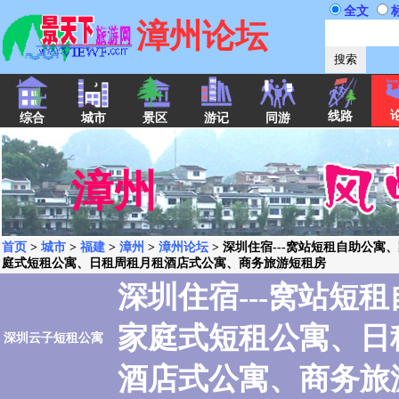
全文
漳州论坛
线路
综合
城市
景区
游记
同游
漳州
首页
>
城市
>
福建
>
漳州
>
漳州论坛
> 深圳住宿---窝站短租自助公寓
庭式短租公寓、日租周租月租酒店式公寓、商务旅游短租房
深圳住宿---窝站短
家庭式短租公寓、日
深圳云子短租公寓
酒店式公寓、商务旅