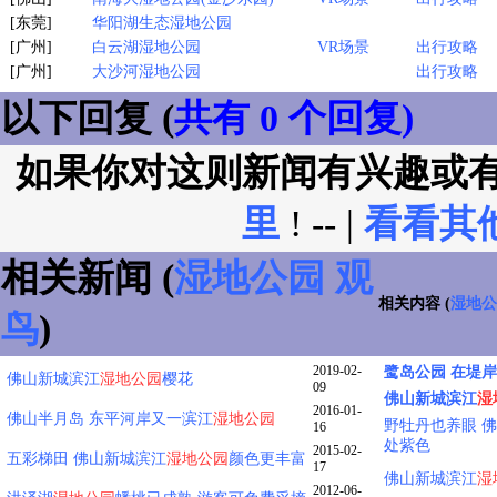
[东莞]
华阳湖生态湿地公园
[广州]
白云湖湿地公园
VR场景
出行攻略
[广州]
大沙河湿地公园
出行攻略
以下回复 (
共有 0 个回复)
如果你对这则新闻有兴趣或
里
! -- |
看看其
相关新闻 (
湿地公园
观
相关内容 (
湿地公
鸟
)
2019-02-
鹭岛公园 在堤
佛山新城滨江
湿地公园
樱花
09
佛山新城滨江
湿
2016-01-
佛山半月岛 东平河岸又一滨江
湿地公园
野牡丹也养眼 
16
处紫色
2015-02-
五彩梯田 佛山新城滨江
湿地公园
颜色更丰富
17
佛山新城滨江
湿
2012-06-