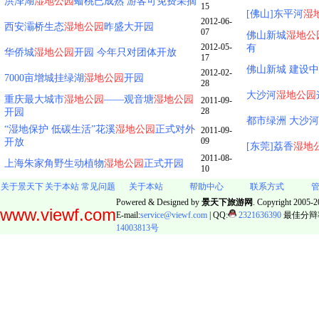
洪泽湖
湿地公园
蟠桃已成熟 游客可免费采摘
15
[佛山]东平河
湿
2012-06-
西安灞桥生态
湿地公园
昨盛大开园
07
佛山新城
湿地公
2012-05-
有
华侨城
湿地公园
开园 今年只对团体开放
17
佛山新城 建设
2012-02-
7000亩增城挂绿湖
湿地公园
开园
28
大沙河
湿地公园
重庆最大城市
湿地公园
——观音塘
湿地公园
2011-09-
28
开园
都市绿洲 大沙河
“湿地保护 低碳生活”花溪
湿地公园
正式对外
2011-09-
09
开放
[东莞]荔香
湿地
2011-08-
上海朱家角野生动植物
湿地公园
正式开园
10
关于景天下
关于本站
常见问题
关于本站
帮助中心
联系方式
Powered & Designed by
景天下旅游网
. Copyright 2005-20
www.viewf.com
E-mail:
service@viewf.com
| QQ:
2321636390
最佳分辩率:
14003813号