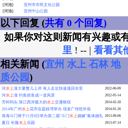
[河池]
宜州市市民文化公园
[河池]
宜州中山公园
以下回复 (
共有 0 个回复)
如果你对这则新闻有兴趣或
里
! -- |
看看其
相关新闻 (
宜州
水上
石林
地
质公园
)
河
水上
涨大量蟹儿上岸 有人走近快速逃回水里
2022-06-09
河
水上
涨 钓鱼抓鱼成一道风景
2022-05-14
芳村码头 珠江西岸最大的
水上
交通枢杻
2014-02-20
2014年广州
水上
花市在荔枝湾举办 现老广传统年俗
2014-01-26
珠海斗门将于11月8日举办第二届“斗门
水上
婚嫁”集体婚礼
2013-09-06
夏日 长隆
水上
乐园
2013-07-14