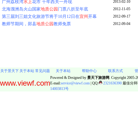
广州荔枝湾
水上
花市 千年西关一舟现
2013-02-10
北海涠洲岛火山国家
地质公园
门票八折至年底
2012-11-05
第三届刘三姐文化旅游节将于10月12日在
宜州
开幕
2012-09-17
教师节期间，郧县
地质公园
教师免票
2012-09-04
关于景天下
关于本站
常见问题
关于本站
帮助中心
联系方式
Powered & Designed by
景天下旅游网
. Copyright 2005-20
www.viewf.com
E-mail:
service@viewf.com
| QQ:
2321636390
最佳分辩率:
14003813号