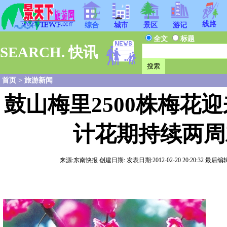
线路
综合
城市
景区
游记
全文
标题
SEARCH. 快讯
首页
>
旅游新闻
鼓山梅里2500株梅花迎
计花期持续两周
来源:东南快报 创建日期: 发表日期:2012-02-20 20:20:32 最后编辑