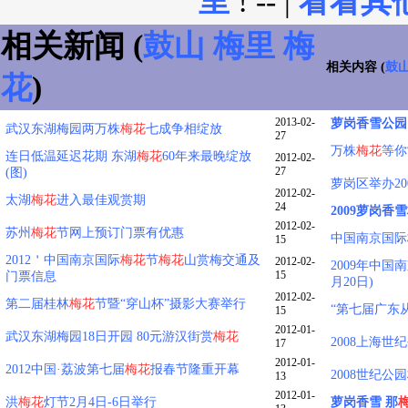
里
! -- |
看看其
相关新闻 (
鼓山
梅里
梅
相关内容 (
鼓
花
)
2013-02-
萝岗香雪公
武汉东湖梅园两万株
梅花
七成争相绽放
27
万株
梅花
等你
连日低温延迟花期 东湖
梅花
60年来最晚绽放
2012-02-
27
(图)
萝岗区举办20
2012-02-
太湖
梅花
进入最佳观赏期
24
2009萝岗香雪
2012-02-
苏州
梅花
节网上预订门票有优惠
中国南京国际
15
2012＇中国南京国际
梅花
节
梅花
山赏梅交通及
2012-02-
2009年中国
15
门票信息
月20日)
2012-02-
第二届桂林
梅花
节暨“穿山杯”摄影大赛举行
“第七届广东
15
2012-01-
武汉东湖梅园18日开园 80元游汉街赏
梅花
2008上海世
17
2012-01-
2012中国·荔波第七届
梅花
报春节隆重开幕
2008世纪公园
13
2012-01-
洪
梅花
灯节2月4日-6日举行
萝岗香雪 那