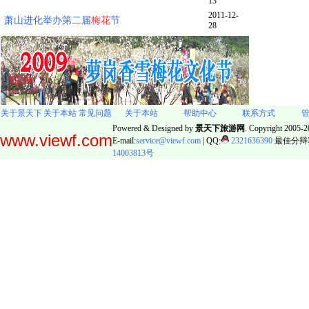
13
2011-12-
萧山进化举办第二届
梅花
节
28
关于景天下
关于本站
常见问题
关于本站
帮助中心
联系方式
Powered & Designed by
景天下旅游网
. Copyright 2005-20
www.viewf.com
E-mail:
service@viewf.com
| QQ:
2321636390
最佳分辩率:
14003813号