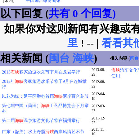
[泉州]
中国闽台缘博物馆
以下回复 (
共有 0 个回复)
如果你对这则新闻有兴趣或
里
! -- |
看看其
相关新闻 (
闽台
海峡
)
相关内容 (
闽台
2013-08-
海峡
汽车文化
2013
海峡
客家旅游欢乐节下月在龙岩举行
29
使用
2012年
海峡
客家旅游欢乐节将于9月在连城举
2012-08-
22
行
2012-04-
以花为媒：延平区举办首届
海峡
两岸百合花节
19
第七届中国（莆田）
海峡
工艺品博览会下月举
2012-03-
27
办
2011-12-
第二届
海峡
温泉旅游文化节将在福州举行
22
2011-11-
广东（韶关）水上丹霞
海峡
两岸风情艺术节
10