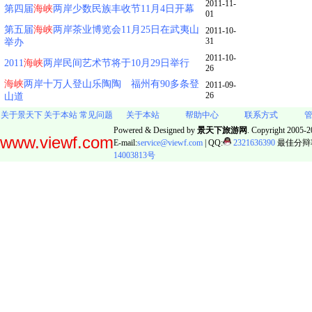
2011-11-
第四届
海峡
两岸少数民族丰收节11月4日开幕
01
第五届
海峡
两岸茶业博览会11月25日在武夷山
2011-10-
31
举办
2011-10-
2011
海峡
两岸民间艺术节将于10月29日举行
26
海峡
两岸十万人登山乐陶陶 福州有90多条登
2011-09-
26
山道
关于景天下
关于本站
常见问题
关于本站
帮助中心
联系方式
Powered & Designed by
景天下旅游网
. Copyright 2005-20
www.viewf.com
E-mail:
service@viewf.com
| QQ:
2321636390
最佳分辩率:
14003813号