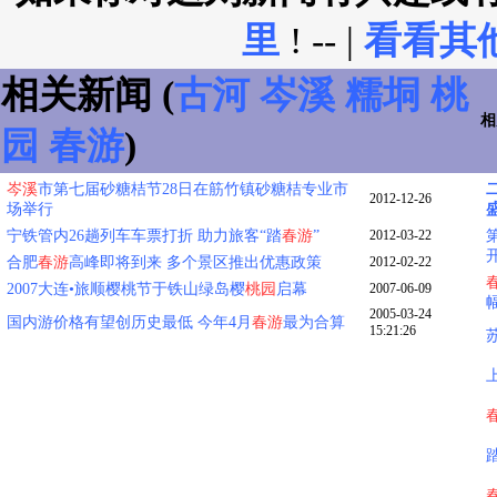
里
! -- |
看看其
相关新闻 (
古河
岑溪
糯垌
桃
相
园
春游
)
岑溪
市第七届砂糖桔节28日在筋竹镇砂糖桔专业市
2012-12-26
场举行
宁铁管内26趟列车车票打折 助力旅客“踏
春游
”
2012-03-22
合肥
春游
高峰即将到来 多个景区推出优惠政策
2012-02-22
2007大连•旅顺樱桃节于铁山绿岛樱
桃园
启幕
2007-06-09
2005-03-24
国内游价格有望创历史最低 今年4月
春游
最为合算
15:21:26