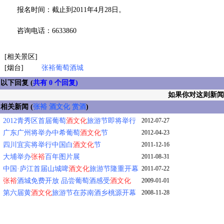
报名时间：截止到2011年4月28日。
咨询电话：6633860
[相关景区]
[烟台]
张裕葡萄酒城
以下回复 (
共有 0 个回复)
如果你对这则新
相关新闻 (
张裕
酒文化
赏酒
)
2012青秀区首届葡萄
酒文化
旅游节即将举行
2012-07-27
广东广州将举办中希葡萄
酒文化
节
2012-04-23
四川宜宾将举行中国白
酒文化
节
2011-12-16
大埔举办
张裕
百年图片展
2011-08-31
中国·庐江首届山城啤
酒文化
旅游节隆重开幕
2011-07-22
张裕
酒城免费开放 品尝葡萄酒感受
酒文化
2009-01-01
第六届黄
酒文化
旅游节在苏南酒乡桃源开幕
2008-11-28