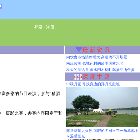
通
登录
·
注册
最 新 资 讯
闲饮食市场悄然增大 高端离不开场景
南庄紫南 似城还村的岭南园林水乡
秋天的童话 明窦水闸木棉叶飘落洒满金黄
深 度 主 题
中秋月圆 寻找身边的拜月光胜地
丰富多彩的节目表演，参与“猜酒
件、摄影比赛，参赛内容限定于和
露营露餐太火热 闲暇的冬日里在一角草地上
享温暧阳光