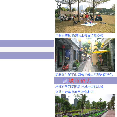
广州永庆坊 物遗与非遗在这里交织
枫林红叶漫半山 新会圭峰山尽显岭南秋色
城 市 碎 片
增江有段河堤围墙 增城老街似古城
公共自行车 陪你到街角村边