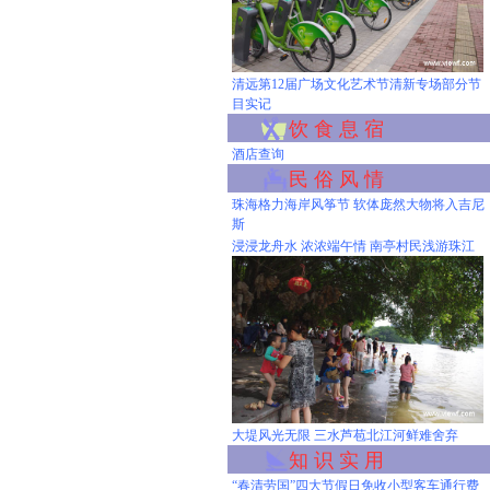
清远第12届广场文化艺术节清新专场部分节
目实记
饮 食 息 宿
酒店查询
民 俗 风 情
珠海格力海岸风筝节 软体庞然大物将入吉尼
斯
浸浸龙舟水 浓浓端午情 南亭村民浅游珠江
大堤风光无限 三水芦苞北江河鲜难舍弃
知 识 实 用
“春清劳国”四大节假日免收小型客车通行费