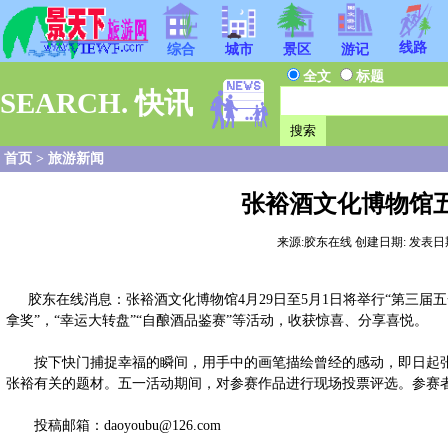
线路
综合
城市
景区
游记
全文
标题
SEARCH. 快讯
首页
>
旅游新闻
张裕酒文化博物馆
来源:胶东在线 创建日期: 发表日期:201
胶东在线消息：张裕酒文化博物馆4月29日至5月1日将举行“第三届
拿奖”，“幸运大转盘”“自酿酒品鉴赛”等活动，收获惊喜、分享喜悦。
按下快门捕捉幸福的瞬间，用手中的画笔描绘曾经的感动，即日起张裕
张裕有关的题材。五一活动期间，对参赛作品进行现场投票评选。参赛
投稿邮箱：daoyoubu@126.com