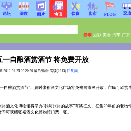
交
饮食
街市
论坛
深度
图片
快讯
PLOG
春季
·
摄影
·
美食
·
汽车
·
广东
五一自酿酒赏酒节 将免费开放
2-04-25 20:20:29 最后编辑: 阅读(1213)
回复(0)
五一自酿酒赏酒节”。届时张裕酒文化广场将免费向市民开放，市民可欣赏
酒文化博物馆将举办“我与张裕的故事”有奖征文、征集20年前的老物
者即可获赠张裕酒文化博物馆门票一张。