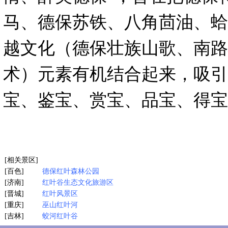
马、德保苏铁、八角茴油、蛤
越文化（德保壮族山歌、南路
术）元素有机结合起来，吸引
宝、鉴宝、赏宝、品宝、得宝
[相关景区]
[百色]
德保红叶森林公园
[济南]
红叶谷生态文化旅游区
[晋城]
红叶风景区
[重庆]
巫山红叶河
[吉林]
蛟河红叶谷