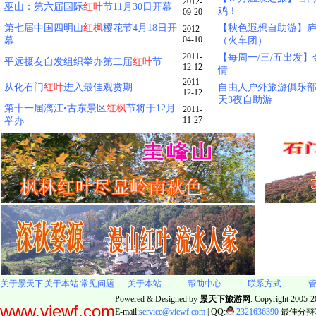
2012-
巫山：第六届国际
红叶
节11月30日开幕
鸡！
09-20
第七届中国四明山
红枫
樱花节4月18日开
【秋色遐想自助游】
2012-
04-10
幕
（火车团）
2011-
【每周一/三/五出发】
平远摄友自发组织举办第二届
红叶
节
12-12
情
2011-
从化石门
红叶
进入最佳观赏期
自由人户外旅游俱乐部
12-12
天3夜自助游
第十一届漓江•古东景区
红枫
节将于12月
2011-
11-27
举办
关于景天下
关于本站
常见问题
关于本站
帮助中心
联系方式
Powered & Designed by
景天下旅游网
. Copyright 2005-20
www.viewf.com
E-mail:
service@viewf.com
| QQ:
2321636390
最佳分辩率: