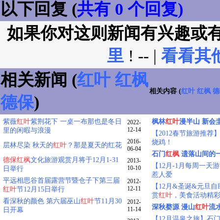
以下回复 (
共有 0 个回复)
如果你对这则新闻有兴趣或
里
! -- |
看看其
相关新闻 (
红叶
红枫
相关内容 (
红叶
红枫
德
德保
)
紫薇
红叶
紫荆花下 一桌一布那也是冬日
枫林
红叶
漫半山 新会
2022-
12-14
里的闲暇与浪漫
【2012春节旅游推荐
2016-
烧鸡！
层林尽染 秋天的
红叶
？那是夏天的红花
06-04
石门
红枫
遗落山间的
德保
红枫
文化旅游观赏月将于12月1-31
2013-
【12月-1月每周一天
10-10
日举行
惹人爱
平远相思谷首届露营节暨仓子下第三届
2012-
【12月&圣诞&元旦
12-11
红叶
节12月15日举行
赏
红叶
，美食活动精
看深秋的颜色 第六届巫山
红叶
节11月30
2012-
深秋婺源 漫山
红叶
流
11-14
日开幕
【12月温泉之旅】石