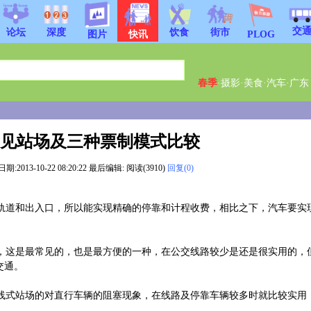
交
饮食
街市
论坛
深度
图片
快讯
PLOG
春季
·
摄影
·
美食
·
汽车
·
广东
见站场及三种票制模式比较
13-10-22 08:20:22 最后编辑: 阅读(3910)
回复(0)
道和出入口，所以能实现精确的停靠和计程收费，相比之下，汽车要实
这是最常见的，也是最方便的一种，在公交线路较少是还是很实用的，
交通。
式站场的对直行车辆的阻塞现象，在线路及停靠车辆较多时就比较实用