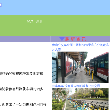
通
登录
·
注册
最 新 资 讯
佛山公交车全面一票制 短途乘客几分淡定几
分无奈
现精确的收费或停靠要困难很
共享单车 没有首末班的城市公共交通
但随着停靠线路及车辆的增多，
，但超出了一定范围则作用同样