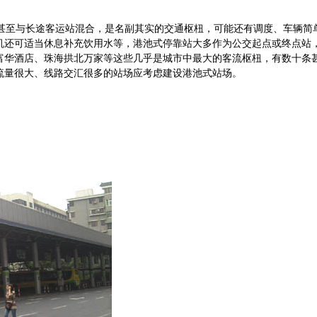
至与长途客运站混合，是名副其实的交通枢杻，可能还有调度、车辆简
机还可适当休息补充饮用水等，港池式停靠站大多作为公交起点或终点站
富华酒店、珠海拱北万家等这些几乎是城市中最大的客流枢杻，有数十条
流量很大、线路交汇很多的站场应考虑建设港池式站场。