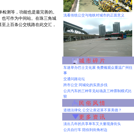
单检测等，功能也是最完善的。
浅看传统公交与地铁对城市的正面意义
，也可作为中间站。在珠三角城
甚至上百条公交线路在此交汇，
城 市 碎 片
车迷举办巴士文化展 免费飨观众重温广州往
事
交通问路论坛
跨市公交 同城化的实质步伐
公共汽车的三种常见站场及三种票制模式比
较
民 俗 风 情
道德法律化 公交让座还算不算美德？
更 多 资 讯
淡出几年的共享单车又大量现身街头
公共自行车 陪你到街角村边