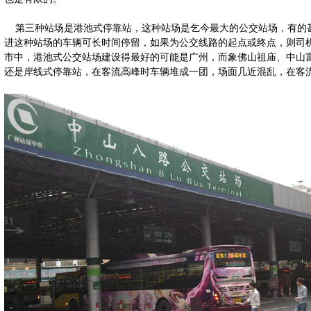
第三种站场是港池式停靠站，这种站场是乞今最大的公交站场，有的甚
进这种站场的车辆可长时间停留，如果为公交线路的起点或终点，则司
市中，港池式公交站场建设得最好的可能是广州，而象佛山祖庙、中山
还是岸线式停靠站，在客流高峰时车辆堆成一团，场面几近混乱，在客