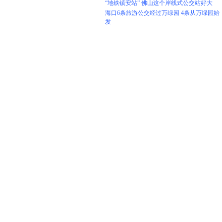
“地铁镇安站” 佛山这个岸线式公交站好大
海口6条旅游公交经过万绿园 4条从万绿园始
发