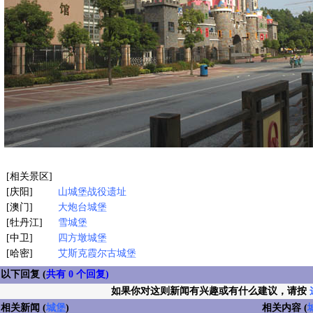
[相关景区]
[庆阳]
山城堡战役遗址
[澳门]
大炮台城堡
[牡丹江]
雪城堡
[中卫]
四方墩城堡
[哈密]
艾斯克霞尔古城堡
以下回复 (
共有 0 个回复)
如果你对这则新闻有兴趣或有什么建议，请按
相关新闻 (
城堡
)
相关内容 (