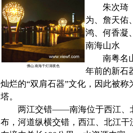
朱次琦（
为、詹天佑
鸿、何香凝
南海山水
南粤名山
佛山.南海千灯湖夜色
年前的新石
灿烂的“双肩石器”文化，因此被称
塔。
两江交错——南海位于西江、北
布，河道纵横交错，西江、北江干