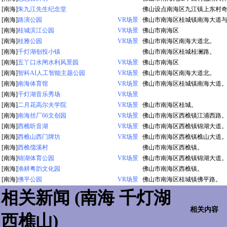
[南海]
朱九江先生纪念堂
佛山设点南海区九江镇上东村
[南海]
路演公园
VR场景
佛山市南海区桂城镇南海大道
[南海]
桂城滨江公园
VR场景
佛山市南海区
[南海]
桂雅公园
VR场景
佛山市南海区南海大道北。
[南海]
千灯湖创投小镇
佛山市南海区桂城桂澜路。
[南海]
五丫口水闸水利风景园
VR场景
佛山市南海区
[南海]
智科AI人工智能主题公园
VR场景
佛山市南海区南海大道北。
[南海]
南海体育馆
VR场景
佛山市南海区桂城镇南海大道
[南海]
千灯湖音乐秀场
VR场景
[南海]
二月花高尔夫学院
VR场景
佛山市南海区桂城。
[南海]
南海丝厂66文创园
VR场景
佛山市南海区西樵镇江浦西路
[南海]
西樵听音湖
VR场景
佛山市南海区西樵镇锦湖大道
[南海]
西樵山西门牌坊
VR场景
佛山市南海区西樵镇樵山大道
[南海]
西樵儒溪村
佛山市南海区西樵镇。
[南海]
锦湖体育公园
VR场景
佛山市南海区西樵镇锦湖大道
[南海]
渔耕粤韵文化园
佛山市南海区西樵镇。
[南海]
佛平公园
VR场景
佛山市南海区桂城镇佛平路。
相关新闻 (南海 千灯湖
相关内容
西樵山)