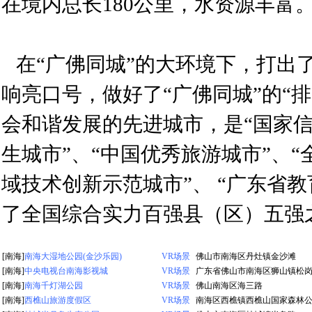
在境内总长180公里，水资源丰富
在“广佛同城”的大环境下，打出了
响亮口号，做好了“广佛同城”的“排
会和谐发展的先进城市，是“国家信
生城市”、“中国优秀旅游城市”、“
域技术创新示范城市”、 “广东省教
了全国综合实力百强县（区）五强
[南海]
南海大湿地公园(金沙乐园)
VR场景
佛山市南海区丹灶镇金沙滩
[南海]
中央电视台南海影视城
VR场景
广东省佛山市南海区狮山镇松
[南海]
南海千灯湖公园
VR场景
佛山南海区海三路
[南海]
西樵山旅游度假区
VR场景
南海区西樵镇西樵山国家森林