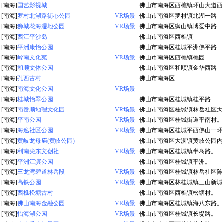
[南海]
国艺影视城
佛山市南海区西樵镇环山大道
[南海]
罗村北湖路街心公园
VR场景
佛山市南海区罗村镇北湖一路
[南海]
狮城花海湿地公园
VR场景
佛山市南海区狮山镇博爱中路
[南海]
西江平沙岛
佛山市南海区西樵镇
[南海]
平洲康怡公园
佛山市南海区桂城平洲佛平路
[南海]
岭南文化苑
VR场景
佛山市南海区西樵镇樵园
[南海]
和顺文体公园
佛山市南海区和顺镇金华西路
[南海]
孔西古村
佛山市南海区
[南海]
南海文化公园
VR场景
[南海]
桂城怡翠公园
佛山市南海区桂城镇桂平路
[南海]
南番顺地理文化园
VR场景
佛山市南海区桂城镇林岳社区
[南海]
平南公园
VR场景
佛山市南海区桂城街道平南村
[南海]
海逸社区公园
VR场景
佛山市南海区桂城平西佛山一
[南海]
黄岐龙母庙(黄岐公园)
佛山市南海区大沥镇黄岐公园
[南海]
利南尖东文创社
VR场景
佛山市南海区桂城镇半岛路。
[南海]
平洲江滨公园
佛山市南海区桂城镇平洲。
[南海]
三龙湾碧道林岳段
VR场景
佛山市南海区桂城镇林岳社区
[南海]
高铁公园
VR场景
佛山市南海区林桂城镇三山新
[南海]
西樵松塘古村
佛山市南海区西樵镇松塘村。
[南海]
佛山南海金融公园
VR场景
佛山市南海区桂城镇海八东路
[南海]
怡海湖公园
VR场景
佛山市南海区桂城镇长堤路。