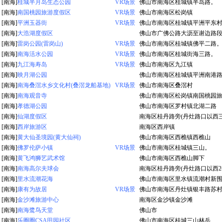
[南海]
桂城半月岛生态公园
VR场景
佛山市南海区桂城镇半岛路。
[南海]
南国桃园旅游度假区
VR场景
佛山市南海区松岗镇
[南海]
平洲玉器街
VR场景
佛山市南海区桂城镇平洲平东
[南海]
大浩湖度假区
佛山市广佛公路大沥至谢边路
[南海]
雷岗公园(雷岗山)
VR场景
佛山市南海区桂城镇佛平二路
[南海]
南海活水公园
VR场景
佛山市南海区桂城街海三路。
[南海]
九江海寿岛
VR场景
佛山市南海区九江镇
[南海]
映月湖公园
佛山市南海区桂城镇平洲南港
[南海]
南海叠滘水乡文化村(叠滘龙船基地)
VR场景
佛山市南海区叠滘村
[南海]
南海观音寺
佛山市南海区松岗镇南国桃园
[南海]
孝德湖公园
佛山市南海区罗村镇北湖二路
[南海]
仙湖度假区
南海区桂丹路旁(丹灶路口以西三
[南海]
西岸旅游区
南海区西岸镇
[南海]
黄大仙圣境园(黄大仙祠)
佛山市南海区西樵镇西樵山
[南海]
佛罗伦萨小镇
VR场景
佛山市南海区桂城镇三山。
[南海]
黄飞鸿狮艺武术馆
佛山市南海区西樵山脚下
[南海]
南海高尔夫球会
南海区桂丹路旁(丹灶路口以西2
[南海]
里水流潮花海
佛山市南海区里水镇流潮村新
[南海]
康有为故居
VR场景
佛山市南海区丹灶镇银丰路苏
[南海]
金沙滩旅游中心
南海区金沙镇金沙滩
[南海]
南海鹭鸟天堂
佛山市
[南海]
乐圈圈CSA田园社区
佛山市南海区桂城三山林岳