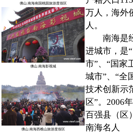
佛山.南海南国桃园旅游度假区
万人，海外
人。
南海是经
进城市，是
市”、“国家
佛山.南海影视城
城市”、“全
技术创新示范
区”。200
百强县（区
南海名人
佛山.南海西樵山旅游度假区