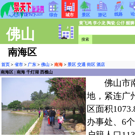
论
线路
综合
城市
景区
游记
黄飞鸿
李小龙
陶瓷
公仔
醒狮
佛山
南海区
首页
>
省市
>
广东
>
佛山
>
南海
>
景区
交通
街区
酒店
南海区 | 南海 千灯湖 西樵山
佛山市南
地，紧连广
区面积107
办事处、6
户籍人口113