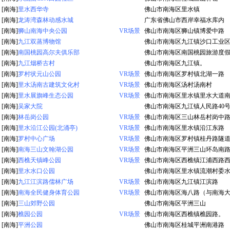
[南海]
里水西华寺
佛山市南海区里水镇
[南海]
龙涛湾森林动感水城
广东省佛山市西岸幸福水库内
[南海]
狮山南海中央公园
VR场景
佛山市南海区狮山镇博爱中路
[南海]
九江双蒸博物馆
佛山市南海区九江镇沙口工业
[南海]
南国桃园高尔夫俱乐部
佛山市南海区南国桃园旅游度
[南海]
九江烟桥古村
佛山市南海区九江镇。
[南海]
罗村状元山公园
VR场景
佛山市南海区罗村镇北湖一路
[南海]
里水汤南古建筑文化村
VR场景
佛山市南海区汤村汤南村
[南海]
里水展旗峰生态公园
VR场景
佛山市南海区里水镇里水大道
[南海]
吴家大院
佛山市南海区九江镇人民路40
[南海]
林岳岗公园
VR场景
佛山市南海区三山林岳村岗中
[南海]
里水沿江公园(北涌亭)
VR场景
佛山市南海区里水镇沿江东路
[南海]
罗村中心广场
VR场景
佛山市南海区罗村镇桂丹路隧
[南海]
南海三山文翰湖公园
VR场景
佛山市南海区平洲三山环岛南
[南海]
西樵天镇峰公园
VR场景
佛山市南海区西樵镇江浦西路
[南海]
里水水口公园
佛山市南海区里水镇流潮村委
[南海]
九江江滨路儒林广场
VR场景
佛山市南海区九江镇江滨路
[南海]
南海全民健身体育公园
VR场景
佛山市南海区海八路（与南海
[南海]
三山郊野公园
佛山市南海区平洲三山
[南海]
樵园公园
VR场景
佛山市南海区西樵镇樵园路。
[南海]
平洲公园
佛山市南海区桂城平洲南港路