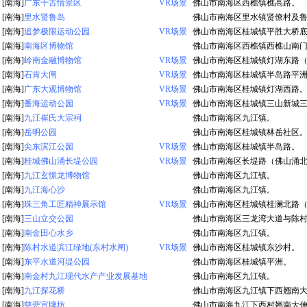
[南海]
广东千古情景区
VR场景
佛山市南海区西樵镇樵高路。
[南海]
里水贤鲁岛
佛山市南海区里水镇贤僚村及
[南海]
追梦极限运动公园
VR场景
佛山市南海区桂城镇平胜大桥
[南海]
南海区博物馆
佛山市南海区西樵镇西樵山南
[南海]
岭南金融博物馆
VR场景
佛山市南海区桂城镇灯湖东路
[南海]
石肯大闸
VR场景
佛山市南海区桂城镇半岛路平
[南海]
广东大观博物馆
VR场景
佛山市南海区桂城镇灯湖西路
[南海]
番海运动公园
VR场景
佛山市南海区桂城镇三山新城
[南海]
九江崔氏大宗祠
佛山市南海区九江镇。
[南海]
岳明公园
佛山市南海区桂城镇林岳社区
[南海]
尖东滨江公园
VR场景
佛山市南海区桂城镇半岛路。
[南海]
桂城佛山涌长堤公园
VR场景
佛山市南海区长堤路（佛山涌
[南海]
九江玄憬龙博物馆
佛山市南海区九江镇。
[南海]
九江海心沙
佛山市南海区九江镇。
[南海]
珠三角工匠精神展示馆
VR场景
佛山市南海区桂城镇桂澜北路
[南海]
三山立交公园
佛山市南海区三龙湾大道与陈
[南海]
南金田心水乡
佛山市南海区九江镇。
[南海]
陈村水道滨江绿地(东村水闸)
VR场景
佛山市南海区桂城镇东沙村。
[南海]
东平水道河堤公园
佛山市南海区桂城镇平洲。
[南海]
南金村九江现代水产产业发展基地
佛山市南海区九江镇。
[南海]
九江探花桥
佛山市南海区九江镇下西翘南
[南海]
慈悲宫牌坊
佛山市南海九江下西村翘南大