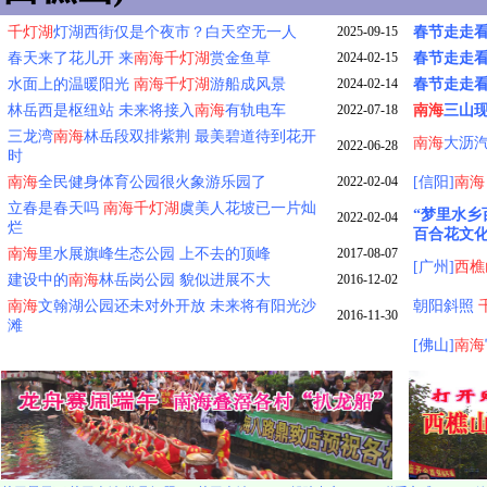
千灯湖
灯湖西街仅是个夜市？白天空无一人
2025-09-15
春节走走看
春天来了花儿开 来
南海
千灯湖
赏金鱼草
2024-02-15
春节走走看
水面上的温暖阳光
南海
千灯湖
游船成风景
2024-02-14
春节走走看
林岳西是枢纽站 未来将接入
南海
有轨电车
2022-07-18
南海
三山
三龙湾
南海
林岳段双排紫荆 最美碧道待到花开
南海
大沥
2022-06-28
时
南海
全民健身体育公园很火象游乐园了
2022-02-04
[信阳]
南海
立春是春天吗
南海
千灯湖
虞美人花坡已一片灿
“梦里水乡
2022-02-04
烂
百合花文
南海
里水展旗峰生态公园 上不去的顶峰
2017-08-07
[广州]
西樵
建设中的
南海
林岳岗公园 貌似进展不大
2016-12-02
南海
文翰湖公园还未对外开放 未来将有阳光沙
朝阳斜照
2016-11-30
滩
[佛山]
南海