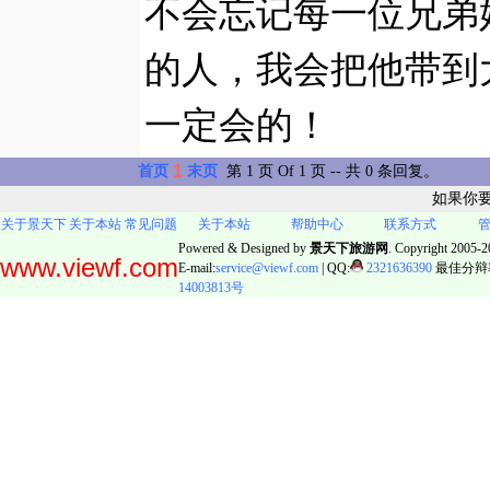
不会忘记每一位兄弟
的人，我会把他带到
一定会的！
1
首页
末页
第 1 页 Of 1 页 -- 共 0 条回复。
如果你
关于景天下
关于本站
常见问题
关于本站
帮助中心
联系方式
Powered & Designed by
景天下旅游网
. Copyright 2005-20
www.viewf.com
E-mail:
service@viewf.com
| QQ:
2321636390
最佳分辩率:
14003813号