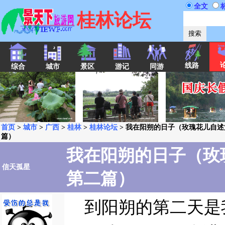
全文
桂林论坛
线路
综合
城市
景区
游记
同游
首页
>
城市
>
广西
>
桂林
>
桂林论坛
> 我在阳朔的日子（玫瑰花儿自述
篇）
我在阳朔的日子（玫
信天孤星
第二篇）
到阳朔的第二天是