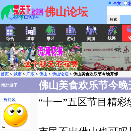
全文
佛山论坛
线路
综合
城市
景区
游记
同游
首页
>
城市
>
广东
>
佛山
>
佛山论坛
> 佛山美食欢乐节今晚开锣
佛山美食欢乐节今晚
南北游子
“十一”五区节目精彩