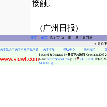
接触。
(广州日报)
1
首页
末页
第 1 页 Of 1 页 -- 共 0 条回复。
如果你
关于景天下
关于本站
常见问题
关于本站
帮助中心
联系方式
Powered & Designed by
景天下旅游网
. Copyright 2005-20
www.viewf.com
E-mail:
service@viewf.com
| QQ:
2321636390
最佳分辩率:
14003813号