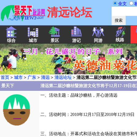
全文
清远论坛
线路
综合
城市
景区
游记
同游
首页
>
城市
>
广东
>
清远
>
清远论坛
> 清远第二届沙糖桔暨旅游文化节将
景天下
清远第二届沙糖桔暨旅游文化节将于12月17-19日
一、活动主题：品味沙糖桔，开心游清远
二、活动时间：2010年12月17日至2010年12月19日
三、活动地点：开幕式和活动主会场设在英德市和