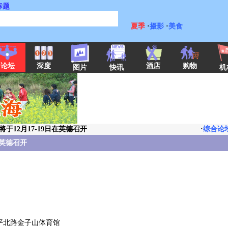
标题
夏季
·
摄影
·
美食
酒店
购物
论坛
深度
图片
快讯
机
于12月17-19日在英德召开
·
综合论
在英德召开
平北路金子山体育馆