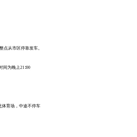
整点从市区停靠发车。
为晚上21∶00
北体育场，中途不停车