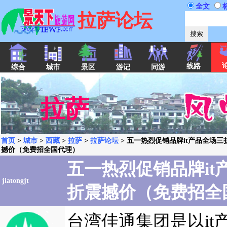
全文
拉萨论坛
线路
综合
城市
景区
游记
同游
拉萨
首页
>
城市
>
西藏
>
拉萨
>
拉萨论坛
> 五一热烈促销品牌it产品全场三
撼价（免费招全国代理）
五一热烈促销品牌it
jiatongjt
折震撼价（免费招全
台湾佳通集团是以it