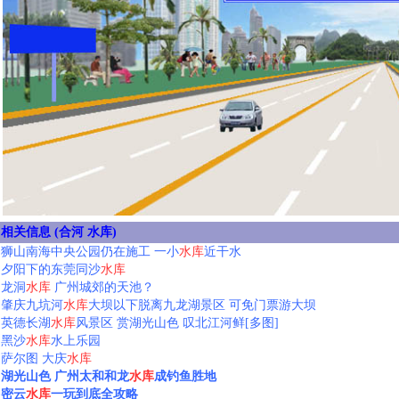
相关信息 (合河 水库)
狮山南海中央公园仍在施工 一小
水库
近干水
夕阳下的东莞同沙
水库
龙洞
水库
广州城郊的天池？
肇庆九坑河
水库
大坝以下脱离九龙湖景区 可免门票游大坝
英德长湖
水库
风景区 赏湖光山色 叹北江河鲜[多图]
黑沙
水库
水上乐园
萨尔图 大庆
水库
湖光山色 广州太和和龙
水库
成钓鱼胜地
密云
水库
一玩到底全攻略