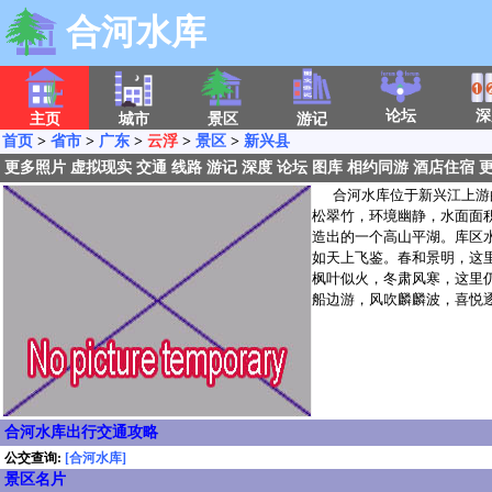
合河水库
论坛
深
主页
城市
景区
游记
首页
>
省市
>
广东
>
云浮
>
景区
>
新兴县
更多照片
虚拟现实
交通
线路
游记
深度
论坛
图库
相约同游
酒店住宿
合河水库位于新兴江上游的
松翠竹，环境幽静，水面面积
造出的一个高山平湖。库区
如天上飞鉴。春和景明，这
枫叶似火，冬肃风寒，这里
船边游，风吹麟麟波，喜悦
合河水库出行交通攻略
公交查询:
[合河水库]
景区名片