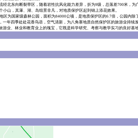
北东向断裂带区，随着岩性抗风化能力差异，折为9级，总落差700米，为广
个个小山，其瀑、湖、岛组景非凡，对地质保护区起到锦上添花效果。
区为国家级森林公园，面积为84000公顷，是地质保护区的6.7倍，公园内
，一年四季处处花香鸟语，空气清新，为八角寨地质自然保护区的旅游业持续
游业、林业和教育业上的瑰宝，它既是科学研究、考察与教学实习的良好基地