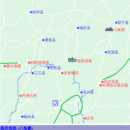
■靖州县
■新宁县
■城步县
八角寨
■通道县
■资源县
龙胜湿泉
■程阳风雨桥
G321
■肇兴侗寨
■龙胜县
■三江县
■龙脊梯田
■兴安灵渠
■乐满地主题乐园
■灵川县
■丹洲古村
■融水县
■古东
相关信息 (八角寨)