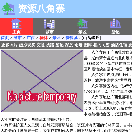
资源八角寨
主页
城市
景区
游记
首页
>
省市
>
广西
>
桂林
>
景区
>
资源县
- [山岳峰丘]
更多照片
虚拟现实
交通
线路
游记
深度
论坛
图库
相约同游
酒店住宿
八角寨位于广西壮族自治区
县－湖南新宁县近南北向展
2000多米的巨厚层钙质胶结
区丹霞地貌的基本特征，发展
八角寨主峰海拔814米，
园林、旅游专家誉为“世界丹
八角寨景区内在1亿4千万
1783.64米，南部红层厚
八角寨地处广西北部湘桂交
表流水沿垂直节理侵蚀下，形
公顷，登上818米的八角寨
水地貌相结合区，资江两岸
因江水时缓时急，两壁流水地貌特征明显。
八角寨保护区人文景观与自然景观密切结合，资江片有秀丽的竹林田园、古朴
人称奇的甘咧清泉一口，旁侧存有明代古寺，脚下绝壁千刃，山下“群螺观天”