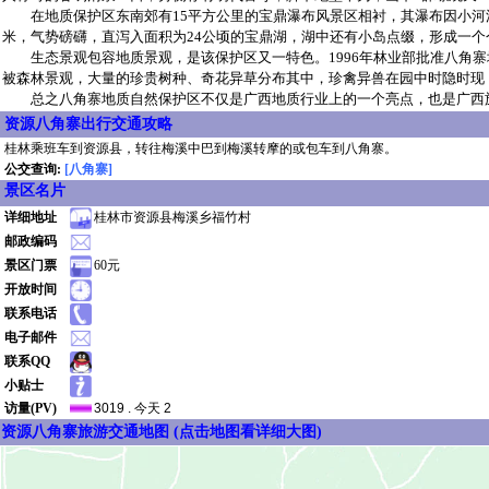
在地质保护区东南郊有15平方公里的宝鼎瀑布风景区相衬，其瀑布因小河流经
米，气势磅礴，直泻入面积为24公顷的宝鼎湖，湖中还有小岛点缀，形成一
生态景观包容地质景观，是该保护区又一特色。1996年林业部批准八角寨地
被森林景观，大量的珍贵树种、奇花异草分布其中，珍禽异兽在园中时隐时现
总之八角寨地质自然保护区不仅是广西地质行业上的一个亮点，也是广西旅
资源八角寨出行交通攻略
桂林乘班车到资源县，转往梅溪中巴到梅溪转摩的或包车到八角寨。
公交查询:
[八角寨]
景区名片
详细地址
桂林市资源县梅溪乡福竹村
邮政编码
景区门票
60元
开放时间
联系电话
电子邮件
联系QQ
小贴士
访量(PV)
3019 . 今天 2
资源八角寨旅游交通地图 (点击地图看详细大图)