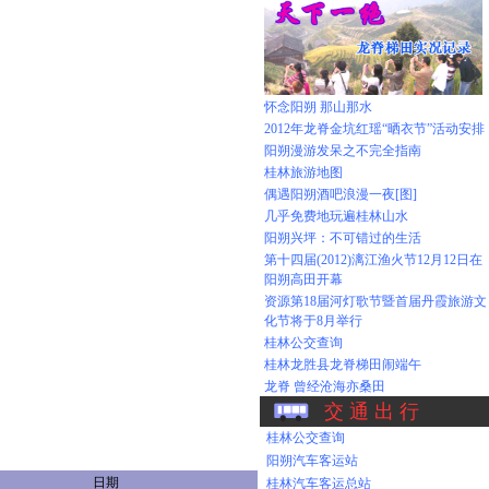
怀念阳朔 那山那水
2012年龙脊金坑红瑶“晒衣节”活动安排
阳朔漫游发呆之不完全指南
桂林旅游地图
偶遇阳朔酒吧浪漫一夜[图]
几乎免费地玩遍桂林山水
阳朔兴坪：不可错过的生活
第十四届(2012)漓江渔火节12月12日在
阳朔高田开幕
资源第18届河灯歌节暨首届丹霞旅游文
化节将于8月举行
桂林公交查询
桂林龙胜县龙脊梯田闹端午
龙脊 曾经沧海亦桑田
交 通 出 行
桂林公交查询
阳朔汽车客运站
日期
桂林汽车客运总站