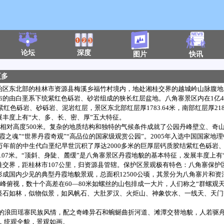
论坛
深度
图片
快讯
更多
东北部的桂林市资源县梅溪乡福竹村境内，地处湘桂交界的越城岒山脉腹地
布的由白垩系下统紫红色砾岩、砂岩组成的狭长红层盆地。八角寨景区内在1亿
紫红色砾岩、砂砾岩、泥岩红层，景区东北部红层厚1783.64米，南部红层厚218
丰度上有“大、多、长、密、厚”五大特征。
相对高度500米。复杂的地质结构和独特的气候条件成就了公园丹峰壁立、奇
霞之魂”“世界丹霞奇观”“高品位的国家级观赏公园”。2005年入选中国国家地
年前的中生代白垩纪早世沉积了厚达2000多米的巨厚层钙质胶结紫红色砾岩
2189.07米。“顶斜、身陡、麓缓”是八角寨景区丹霞地貌的基本特征，发展丰度上
界，距桂林市107公里，归资源县管辖。保护区景观极有特色：八角寨保护区
成国内少见的典型丹霞地貌景观，总面积12500公顷，其景分为八角寨片和资江
主峰俯视，数十个高差在60—80米如螺丝的山包排成一大片，人们称之“群螺观
怪石如林，似物似景，如风帆石、大肚罗汉、火炬山、神象饮水、一线天、天门
的浪田瑶寨民族风情，配之奇峰异石和蜿蜒曲折河道、滩潭交替地貌，人若驱
，统观全貌，景观如画。