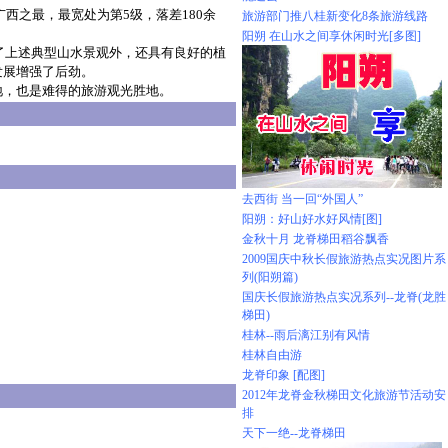
西之最，最宽处为第5级，落差180余
旅游部门推八桂新变化8条旅游线路
阳朔 在山水之间享休闲时光[多图]
除了上述典型山水景观外，还具有良好的植
发展增强了后劲。
，也是难得的旅游观光胜地。
去西街 当一回“外国人”
阳朔：好山好水好风情[图]
金秋十月 龙脊梯田稻谷飘香
2009国庆中秋长假旅游热点实况图片系
列(阳朔篇)
国庆长假旅游热点实况系列--龙脊(龙胜
梯田)
桂林--雨后漓江别有风情
桂林自由游
龙脊印象 [配图]
2012年龙脊金秋梯田文化旅游节活动安
排
天下一绝--龙脊梯田