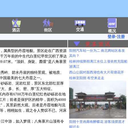
交通
酒店
街区
概况
登录
·
注册
更 多 资 讯
，属典型的丹霞地貌。景区处在广西资源
阳朔汽车站一分为二 南北两站区各攻
其向？
4千万年前的中生代白垩纪早世沉积了厚达
9.07米。“顶斜、身陡、麓缓”是八角寨景
桂林持续降雨漓江水位上涨依然无阻船
游漓江
山秀岒、碧水丹崖的独特景观。被地质、
西山公园对面西湖也有大片荷塘花开
理中国最美的七大丹霞之一。
桂林至阳朔 有空来走走
、砂砾岩、泥岩红层，景区东北部红层厚
有“大、多、长、密、厚”五大特征。
内存有6700万年白垩纪红色砂砾岩在地
片；前者是保护区的精华，面积为4000
天”，其景蔚然大观。后者是丹霞地貌与流
等，栩栩如生，观之令人赞叹不已。河床
舟江中游，如入梦境；八角寨片山顶有令
阳朔十里画廊有醉蝶花 游客须摆渡才
能过去