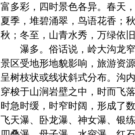
富多彩，四时景色各异。春天
夏季，堆碧涌翠，鸟语花香；
秋；冬至，山青水秀，万绿依
瀑多。俗话说，岭大沟龙窄
景区受地形地貌影响，旅游资
呈树枝状或线状斜式分布。沟
穿梭于山涧岩壁之中，时而飞
时急时缓，时窄时阔，形成了
飞天瀑、卧龙瀑、神女瀑、银
四叠瀑、母子瀑、水帘瀑、红