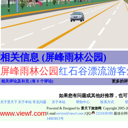
相关信息 (屏峰雨林公园)
屏峰雨林公园
红石谷漂流游客
相关评论及补充 (
有 0 个评论
)
更多的
如果您有问题或其他好推荐，也
关于景天下
关于本站
常见问题
关于本站
帮助中心
联系方式
Powered & Designed by
景天下旅游网
. Copyright 2005-20
www.viewf.com
E-mail:
service@viewf.com
| QQ:
2321636390
最佳分辩率:
14003813号