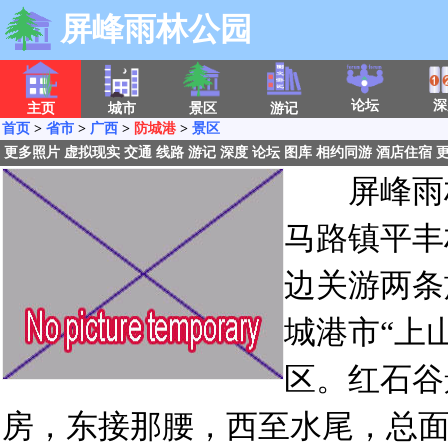
屏峰雨林公园
论坛
深
主页
城市
景区
游记
首页
>
省市
>
广西
>
防城港
>
景区
更多照片
虚拟现实
交通
线路
游记
深度
论坛
图库
相约同游
酒店住宿
屏峰雨林
马路镇平丰
边关游两条
城港市“上
区。红石谷
房，东接那腰，西至水尾，总面