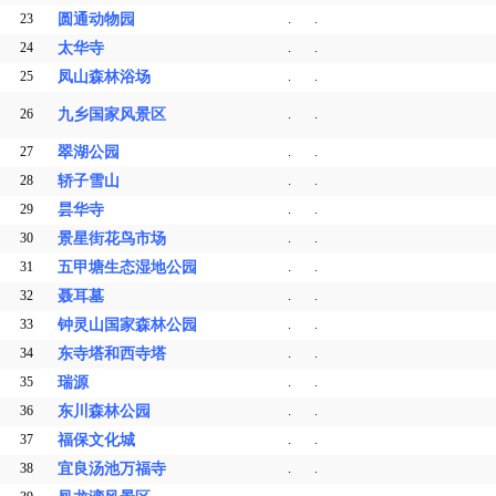
23
圆通动物园
.
.
24
太华寺
.
.
25
凤山森林浴场
.
.
26
九乡国家风景区
.
.
27
翠湖公园
.
.
28
轿子雪山
.
.
29
昙华寺
.
.
30
景星街花鸟市场
.
.
31
五甲塘生态湿地公园
.
.
32
聂耳墓
.
.
33
钟灵山国家森林公园
.
.
34
东寺塔和西寺塔
.
.
35
瑞源
.
.
36
东川森林公园
.
.
37
福保文化城
.
.
38
宜良汤池万福寺
.
.