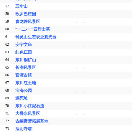
57
五华山
.
.
58
欧罗巴庄园
.
.
59
青龙峡风景区
.
.
60
“一二•一”四烈士墓
.
.
61
钟灵山生态农业观光园
.
.
62
安宁文庙
.
.
63
红色庄园
.
.
64
东川铜矿山
.
.
65
长湖风景区
.
.
66
官渡古镇
.
.
67
东川红土地
.
.
68
宝海公园
.
.
69
逼死坡
.
.
70
东川小江泥石流
.
.
71
大叠水风景区
.
.
72
古緉野营拓展基地
.
.
73
法明寺塔
.
.