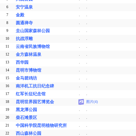
6
安宁温泉
.
.
7
金殿
.
.
8
圆通禅寺
.
.
9
圭山国家森林公园
.
.
10
抗战浮雕
.
.
11
云南省民族博物馆
.
.
12
金方森林温泉
.
.
13
西华园
.
.
14
昆明市博物馆
.
.
15
金马碧鸡坊
.
.
16
南洋机工抗日纪念碑
.
.
17
红军长征纪念馆
.
.
18
昆明世界园艺博览会
图片(4)
19
黑龙潭公园
.
.
20
柴石滩景区
.
.
21
中国科学院昆明植物研究所
.
.
22
西山森林公园
.
.