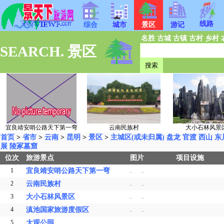
线路
综合
城市
景区
游记
名胜
古城
古镇
古村
乡村
SEARCH. 景区
宜良靖安哨公路天下第一弯
云南民族村
大小石林风景
首页
>
省市
>
云南
>
昆明
>
景区
>
主城区(或未归属)
盘龙
官渡
西山
东
展
陵冢墓窟
位次
旅游景点
图片
项目设施
1
宜良靖安哨公路天下第一弯
.
.
2
云南民族村
.
.
3
大小石林风景区
.
.
4
滇池国家旅游度假区
.
.
5
大观公园
.
.