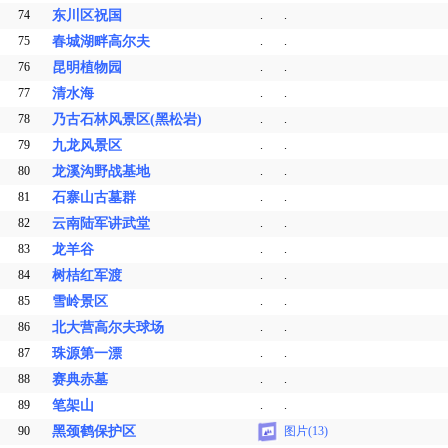
74
东川区祝国
.
.
75
春城湖畔高尔夫
.
.
76
昆明植物园
.
.
77
清水海
.
.
78
乃古石林风景区(黑松岩)
.
.
79
九龙风景区
.
.
80
龙溪沟野战基地
.
.
81
石寨山古墓群
.
.
82
云南陆军讲武堂
.
.
83
龙羊谷
.
.
84
树桔红军渡
.
.
85
雪岭景区
.
.
86
北大营高尔夫球场
.
.
87
珠源第一漂
.
.
88
赛典赤墓
.
.
89
笔架山
.
.
90
黑颈鹤保护区
图片(13)