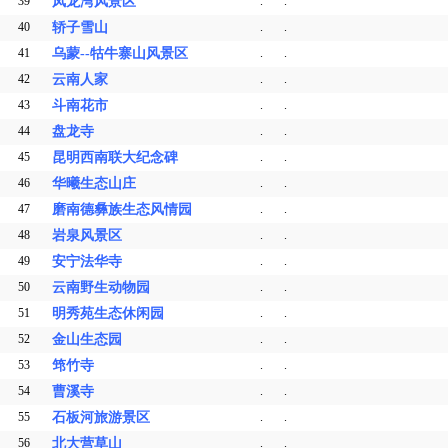
39
凤龙湾风景区
.
.
40
轿子雪山
.
.
41
乌蒙--牯牛寨山风景区
.
.
42
云南人家
.
.
43
斗南花市
.
.
44
盘龙寺
.
.
45
昆明西南联大纪念碑
.
.
46
华曦生态山庄
.
.
47
磨南德彝族生态风情园
.
.
48
岩泉风景区
.
.
49
安宁法华寺
.
.
50
云南野生动物园
.
.
51
明秀苑生态休闲园
.
.
52
金山生态园
.
.
53
筇竹寺
.
.
54
曹溪寺
.
.
55
石板河旅游景区
.
.
56
北大营草山
.
.