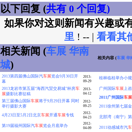
以下回复 (
共有 0 个回复)
如果你对这则新闻有兴趣或
里
! -- |
看看其
相关新闻 (
车展
华南
相关内容 (
车展
华
城
)
2013第四届佛山国际汽
车展
览会9月30日开
2013-
桂林临桂举办小规
09-29
幕
2013龙岩市第五届“海西汽贸交易城”杯房
车
广州国际
车展
上咨
2013-
04-12
展
摄影比赛征稿
2011广州国际
车展
第三届佛山国际
车展
将于9月29日开幕 同时
2012-
09-25
举行摄影大赛
2011徐州第七届
2012-
4月23日至5月2日北京
车展
开通
车展
专线
北部湾（南宁）第
04-23
2012-
第19届福州国际汽
车展
览会月底举办
2011动感城市汽
车
04-09