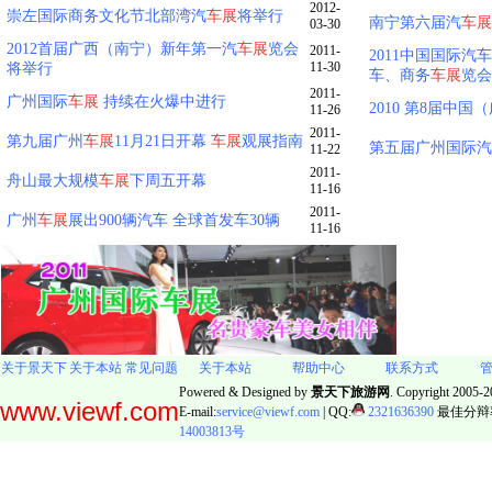
2012-
崇左国际商务文化节北部湾汽
车展
将举行
南宁第六届汽
车展
03-30
2012首届广西（南宁）新年第一汽
车展
览会
2011-
2011中国国际
11-30
将举行
车、商务
车展
览会
2011-
广州国际
车展
持续在火爆中进行
2010 第8届中
11-26
2011-
第九届广州
车展
11月21日开幕
车展
观展指南
第五届广州国际汽
11-22
2011-
舟山最大规模
车展
下周五开幕
11-16
2011-
广州
车展
展出900辆汽车 全球首发车30辆
11-16
关于景天下
关于本站
常见问题
关于本站
帮助中心
联系方式
Powered & Designed by
景天下旅游网
. Copyright 2005-20
www.viewf.com
E-mail:
service@viewf.com
| QQ:
2321636390
最佳分辩率:
14003813号