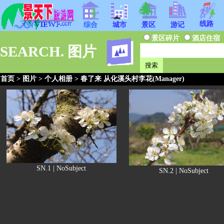
线路
综合
城市
景区
游记
景区碎片
酒店住宿
SEARCH. 图片
首页
>
图片
>
个人相册
> 春了来 从化溪头村李花(Manager)
SN.1 | NoSubject
SN.2 | NoSubject