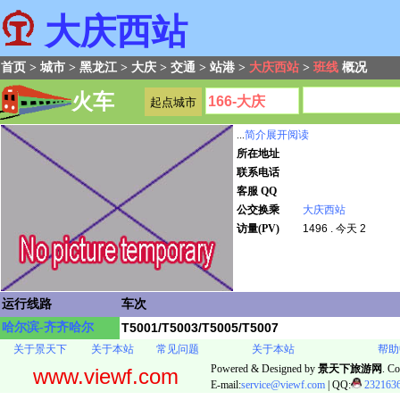
大庆西站
首页
>
城市
>
黑龙江
>
大庆
>
交通
>
站港
>
大庆西站
>
班线
概况
火车
...
简介展开阅读
所在地址
联系电话
客服 QQ
公交换乘
大庆西站
访量(PV)
1496 . 今天 2
运行线路
车次
哈尔滨-齐齐哈尔
T5001/T5003/T5005/T5007
关于景天下
关于本站
常见问题
关于本站
帮助
Powered & Designed by
景天下旅游网
. Co
www.viewf.com
E-mail:
service@viewf.com
| QQ:
232163