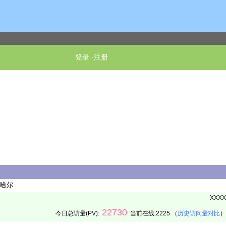
登录
·
注册
齐哈尔
册
XXXX
22730
今日总访量(PV):
当前在线:2225 （
历史访问量对比
）