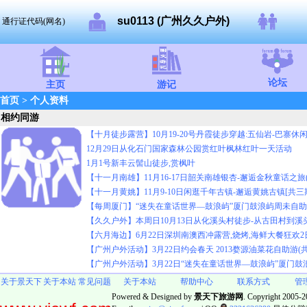
su0113 (广州久久户外)
通行证代码(网名)
论坛
主页
游记
首页
> 个人资料
相约同游
【十月徒步露营】10月19-20号丹霞徒步穿越:五仙岩-巴寨休闲
12月29日从化石门国家森林公园赏红叶枫林红叶一天活动
1月1号新丰云髻山徒步,赏枫叶
【十一月南雄】11月16-17日韶关南雄银杏-邂逅金秋童话之旅(
【十一月黄姚】11月9-10日闲逛千年古镇-邂逅黄姚古镇[共三
【每周厦门】“迷失在童话世界—鼓浪屿”厦门鼓浪屿周未自
【久久户外】本周日10月13日从化溪头村徒步-从古田村到溪
【六月海边】6月22日深圳南澳西冲露营,烧烤,海鲜大餐狂欢
【广州户外活动】3月22日约会春天 2013婺源油菜花自助游(
【广州户外活动】3月22日“迷失在童话世界—鼓浪屿”厦门
关于景天下
关于本站
常见问题
关于本站
帮助中心
联系方式
管
Powered & Designed by
景天下旅游网
. Copyright 2005-20