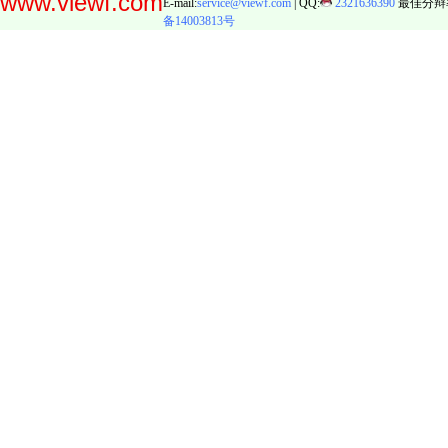
www.viewf.com
E-mail:
service@viewf.com
| QQ:
2321636390
最佳分辩率:
备14003813号