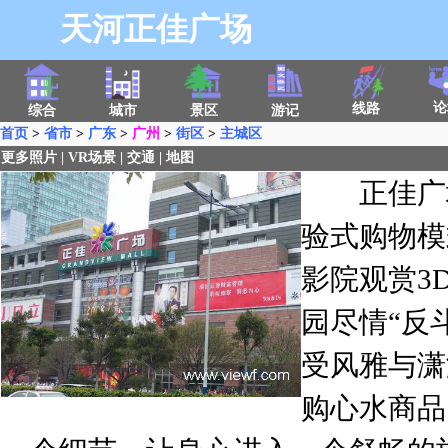
天河正佳广场
论
线路
综合
城市
景区
游记
首页
>
省市
>
广东
>
广州
>
街区
>
主城区
更多照片
|
VR场景
|
交通
|
地图
正佳广场
验式购物模
影院观赏3
园尽情“反
受风雅与潇
购心水商品