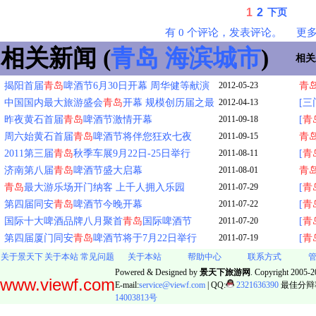
1
2
下页
有 0 个评论，发表评论。
更
相关新闻 (
青岛
海滨城市
)
相关
揭阳首届
青岛
啤酒节6月30日开幕 周华健等献演
2012-05-23
青
中国国内最大旅游盛会
青岛
开幕 规模创历届之最
2012-04-13
[
昨夜黄石首届
青岛
啤酒节激情开幕
2011-09-18
[
青
周六始黄石首届
青岛
啤酒节将伴您狂欢七夜
2011-09-15
青
2011第三届
青岛
秋季车展9月22日-25日举行
2011-08-11
[
青
济南第八届
青岛
啤酒节盛大启幕
2011-08-01
青
青岛
最大游乐场开门纳客 上千人拥入乐园
2011-07-29
[
青
第四届同安
青岛
啤酒节今晚开幕
2011-07-22
[
青
国际十大啤酒品牌八月聚首
青岛
国际啤酒节
2011-07-20
[
青
第四届厦门同安
青岛
啤酒节将于7月22日举行
2011-07-19
[
青
关于景天下
关于本站
常见问题
关于本站
帮助中心
联系方式
Powered & Designed by
景天下旅游网
. Copyright 2005-20
www.viewf.com
E-mail:
service@viewf.com
| QQ:
2321636390
最佳分辩率:
14003813号