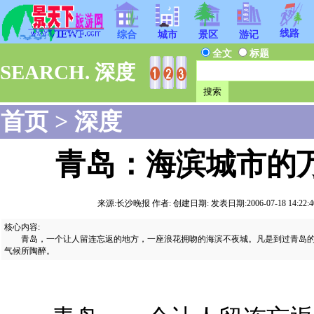
线路
综合
城市
景区
游记
全文
标题
SEARCH. 深度
首页
>
深度
青岛：海滨城市的
来源:长沙晚报 作者: 创建日期: 发表日期:2006-07-18 14:22:40 
核心内容:
青岛，一个让人留连忘返的地方，一座浪花拥吻的海滨不夜城。凡是到过青岛的
气候所陶醉。